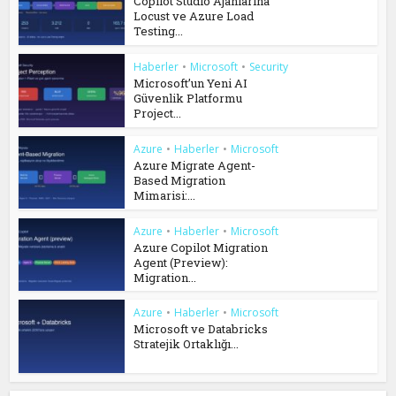
Copilot Studio Ajanlarına
Locust ve Azure Load
Testing...
Haberler
•
Microsoft
•
Security
Microsoft’un Yeni AI
Güvenlik Platformu
Project...
Azure
•
Haberler
•
Microsoft
Azure Migrate Agent-
Based Migration
Mimarisi:...
Azure
•
Haberler
•
Microsoft
Azure Copilot Migration
Agent (Preview):
Migration...
Azure
•
Haberler
•
Microsoft
Microsoft ve Databricks
Stratejik Ortaklığı...