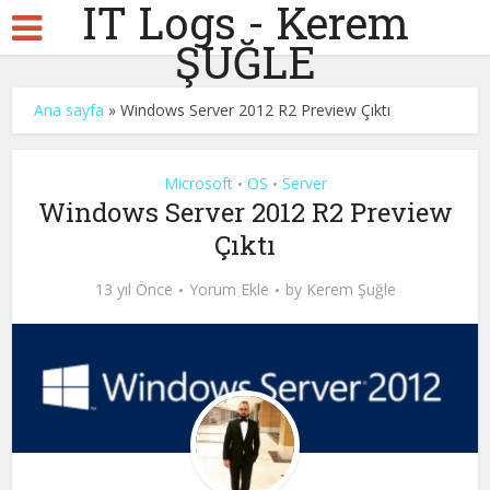
IT Logs - Kerem
ŞUĞLE
Ana sayfa
»
Windows Server 2012 R2 Preview Çıktı
Microsoft
OS
Server
•
•
Windows Server 2012 R2 Preview
Çıktı
13 yıl Önce
Yorum Ekle
by
Kerem Şuğle