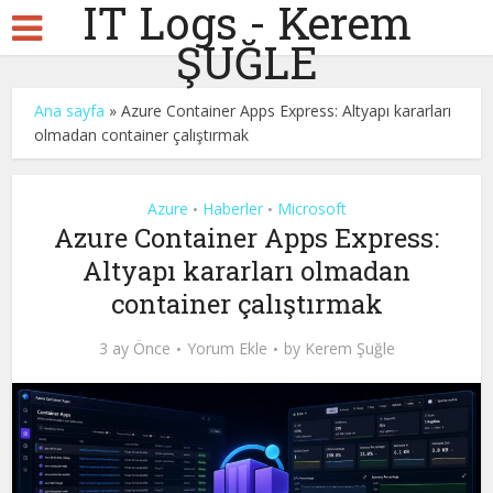
IT Logs - Kerem
ŞUĞLE
Ana sayfa
»
Azure Container Apps Express: Altyapı kararları
olmadan container çalıştırmak
Azure
Haberler
Microsoft
•
•
Azure Container Apps Express:
Altyapı kararları olmadan
container çalıştırmak
3 ay Önce
Yorum Ekle
by
Kerem Şuğle