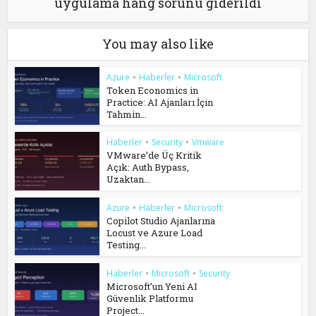
uygulama hang sorunu giderildi
You may also like
Azure
•
Haberler
•
Microsoft
Token Economics in
Practice: AI Ajanları İçin
Tahmin...
Haberler
•
Security
•
Vmware
VMware’de Üç Kritik
Açık: Auth Bypass,
Uzaktan...
Azure
•
Haberler
•
Microsoft
Copilot Studio Ajanlarına
Locust ve Azure Load
Testing...
Haberler
•
Microsoft
•
Security
Microsoft’un Yeni AI
Güvenlik Platformu
Project...