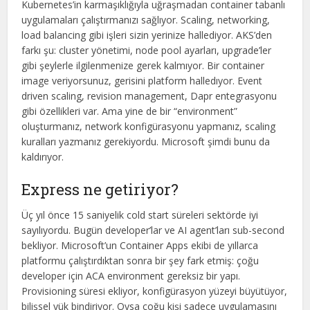
Kubernetes’in karmaşıklığıyla uğraşmadan container tabanlı
uygulamaları çalıştırmanızı sağlıyor. Scaling, networking,
load balancing gibi işleri sizin yerinize hallediyor. AKS’den
farkı şu: cluster yönetimi, node pool ayarları, upgrade’ler
gibi şeylerle ilgilenmenize gerek kalmıyor. Bir container
image veriyorsunuz, gerisini platform halledıyor. Event
driven scaling, revision management, Dapr entegrasyonu
gibi özellikleri var. Ama yine de bir “environment”
oluşturmanız, network konfigürasyonu yapmanız, scaling
kuralları yazmanız gerekiyordu. Microsoft şimdi bunu da
kaldırıyor.
Express ne getiriyor?
Üç yıl önce 15 saniyelik cold start süreleri sektörde iyi
sayılıyordu. Bugün developer’lar ve AI agent’ları sub-second
bekliyor. Microsoft’un Container Apps ekibi de yıllarca
platformu çalıştırdıktan sonra bir şey fark etmiş: çoğu
developer için ACA environment gereksiz bir yapı.
Provisioning süresi ekliyor, konfigürasyon yüzeyi büyütüyor,
bilişsel yük bindiriyor. Oysa çoğu kişi sadece uygulamasını