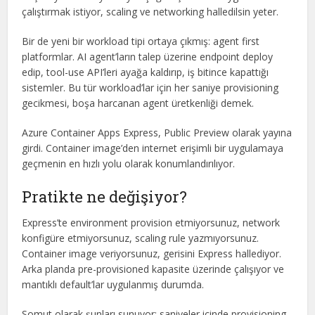
çalıştırmak istiyor, scaling ve networking halledilsin yeter.
Bir de yeni bir workload tipi ortaya çıkmış: agent first
platformlar. AI agent’ların talep üzerine endpoint deploy
edip, tool-use API’leri ayağa kaldırıp, iş bitince kapattığı
sistemler. Bu tür workload’lar için her saniye provisioning
gecikmesi, boşa harcanan agent üretkenliği demek.
Azure Container Apps Express, Public Preview olarak yayına
girdi. Container image’den internet erişimli bir uygulamaya
geçmenin en hızlı yolu olarak konumlandırılıyor.
Pratikte ne değişiyor?
Express’te environment provision etmiyorsunuz, network
konfigüre etmiyorsunuz, scaling rule yazmıyorsunuz.
Container image veriyorsunuz, gerisini Express hallediyor.
Arka planda pre-provisioned kapasite üzerinde çalışıyor ve
mantıklı default’lar uygulanmış durumda.
Somut olarak şunları sunuyor: saniyeler içinde provisioning