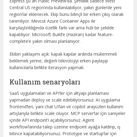
Express şu an Public Preview’da. Şimdilik sadece West
Central US region’ında kullanılabiliyor, yakın günlerde yeni
region’lar eklenecek. Ekip bunu bilinçli bir erken çıkış olarak
tanımlıyor. Mevcut Azure Container Apps ile
karşılaştırıldığında özellik farkı var ama hızlı bir şekilde
kapatılıyor. Microsoft Build’e (Haziran) kadar feature-
complete’e yakın olması planlanıyor.
Ekibin yaklaşımı açık: kapalı kapılar ardında mükemmeli
beklemek yerine, değerli teknolojiyi erken paylaşıp
kullanıcılarla birlikte iterasyon yapmak.
Kullanım senaryoları
SaaS uygulamaları ve API’ler için altyapı planlaması
yapmadan deploy ve scale edebiliyorsunuz. AI uygulama
frontend’leri, yani chat UI’ları ve copilot arayüzleri kullanım
artışlarıyla birlikte scale oluyor. MCP server’lar için saniyeler
içinde API endpoint’i açabiliyorsunuz. Agent
workflow’larında talep üzerine endpoint ayağa kaldırıp, iş
bitince kapatabiliyorsunuz. Prototype ve startup’lar için