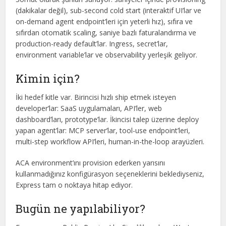
(dakikalar değil), sub-second cold start (interaktif UI’lar ve
on-demand agent endpoint’leri için yeterli hız), sıfıra ve
sıfırdan otomatik scaling, saniye bazlı faturalandırma ve
production-ready default’lar. Ingress, secret’lar,
environment variable’lar ve observability yerleşik geliyor.
Kimin için?
İki hedef kitle var. Birincisi hızlı ship etmek isteyen
developer’lar: SaaS uygulamaları, API’ler, web
dashboard’ları, prototype’lar. İkincisi talep üzerine deploy
yapan agent’lar: MCP server’lar, tool-use endpoint’leri,
multi-step workflow API’leri, human-in-the-loop arayüzleri.
ACA environment’ını provision ederken yarısını
kullanmadığınız konfigürasyon seçeneklerini beklediyseniz,
Express tam o noktaya hitap ediyor.
Bugün ne yapılabiliyor?