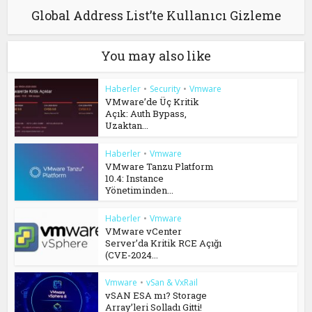
Global Address List’te Kullanıcı Gizleme
You may also like
Haberler
•
Security
•
Vmware
VMware’de Üç Kritik
Açık: Auth Bypass,
Uzaktan...
Haberler
•
Vmware
VMware Tanzu Platform
10.4: Instance
Yönetiminden...
Haberler
•
Vmware
VMware vCenter
Server’da Kritik RCE Açığı
(CVE-2024...
Vmware
•
vSan & VxRail
vSAN ESA mı? Storage
Array’leri Solladı Gitti!