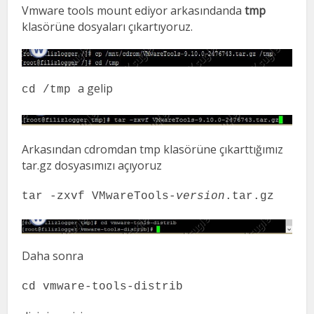
Vmware tools mount ediyor arkasındanda
tmp
klasörüne dosyaları çıkartıyoruz.
a gelip
cd /tmp
Arkasından cdromdan tmp klasörüne çıkarttığımız
tar.gz dosyasımızı açıyoruz
tar -zxvf VMwareTools-
version
.tar.gz
Daha sonra
cd vmware-tools-distrib