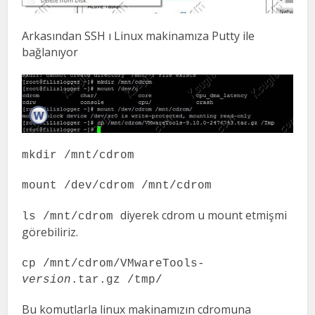
Arkasından SSH ı Linux makinamıza Putty ile
bağlanıyor
mkdir /mnt/cdrom
mount /dev/cdrom /mnt/cdrom
diyerek cdrom u mount etmişmi
ls /mnt/cdrom
görebiliriz.
cp /mnt/cdrom/VMwareTools-
version
.tar.gz /tmp/
Bu komutlarla linux makinamızın cdromuna