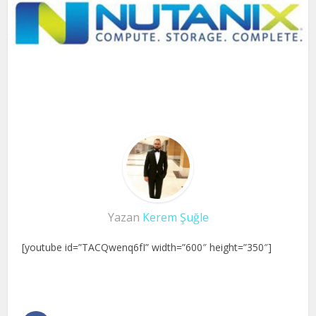
Yazan
Kerem Şuğle
[youtube id=”TACQwenq6fI” width=”600″ height=”350″]