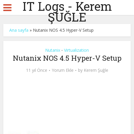
IT Logs - Kerem
ŞUĞLE
Ana sayfa
»
Nutanix NOS 4.5 Hyper-V Setup
Nutanix
Virtualization
•
Nutanix NOS 4.5 Hyper-V Setup
11 yıl Önce
Yorum Ekle
by
Kerem Şuğle