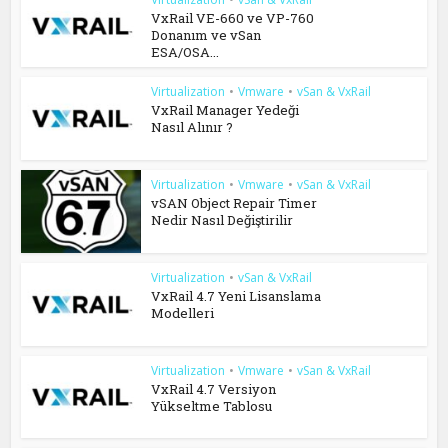
VxRail VE-660 ve VP-760
Donanım ve vSan
ESA/OSA...
Virtualization
•
Vmware
•
vSan & VxRail
VxRail Manager Yedeği
Nasıl Alınır ?
Virtualization
•
Vmware
•
vSan & VxRail
vSAN Object Repair Timer
Nedir Nasıl Değiştirilir
Virtualization
•
vSan & VxRail
VxRail 4.7 Yeni Lisanslama
Modelleri
Virtualization
•
Vmware
•
vSan & VxRail
VxRail 4.7 Versiyon
Yükseltme Tablosu