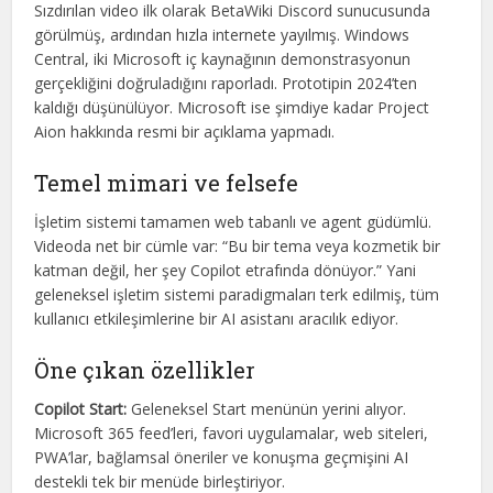
Sızdırılan video ilk olarak BetaWiki Discord sunucusunda
görülmüş, ardından hızla internete yayılmış. Windows
Central, iki Microsoft iç kaynağının demonstrasyonun
gerçekliğini doğruladığını raporladı. Prototipin 2024’ten
kaldığı düşünülüyor. Microsoft ise şimdiye kadar Project
Aion hakkında resmi bir açıklama yapmadı.
Temel mimari ve felsefe
İşletim sistemi tamamen web tabanlı ve agent güdümlü.
Videoda net bir cümle var: “Bu bir tema veya kozmetik bir
katman değil, her şey Copilot etrafında dönüyor.” Yani
geleneksel işletim sistemi paradigmaları terk edilmiş, tüm
kullanıcı etkileşimlerine bir AI asistanı aracılık ediyor.
Öne çıkan özellikler
Copilot Start:
Geleneksel Start menünün yerini alıyor.
Microsoft 365 feed’leri, favori uygulamalar, web siteleri,
PWA’lar, bağlamsal öneriler ve konuşma geçmişini AI
destekli tek bir menüde birleştiriyor.