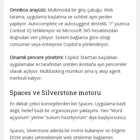
Omnibox arayüzü:
Multimodal bir giriş çubuğu. Web
tarama, uygulama başlatma ve sohbet aynı yerden
yapılıyor. Autocomplete ve autosuggest destekli. “/” yazınca
Context IQ tetikleniyor ve Microsoft 365 hesabınızdan
doğrudan veri çekiyor. Sistem bağlama göre isteği
consumer veya enterprise Copilot’a yönlendiriyor.
Dinamik pencere yönetimi:
Copilot Start’tan başlatılan
uygulamalar AI tarafından üretilen ikonlarla ayrı pencereler
olarak açılıyor. Multitasking mümkün ama iş akışı agent
merkezli kalıyor.
Spaces ve Silverstone motoru
En dikkat çekici konseptlerden biri Spaces. Uygulama bazlı
değil, hedef bazlı bir organizasyon yaklaşımı. Yani “Word
açıyorum” yerine “sunum hazırlıyorum” diye başlıyorsunuz.
Spaces, Silverstone adında bir motor kullanıyor ve Edge’in
DOM analiz yetenekleriyle web sitelerinin bağlamını