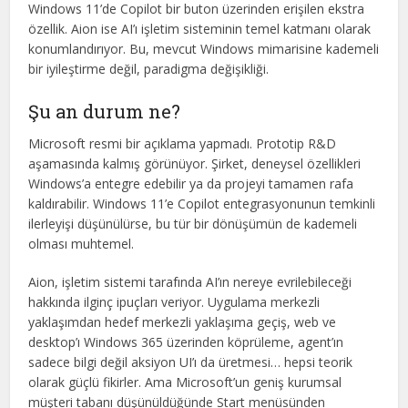
Windows 11’de Copilot bir buton üzerinden erişilen ekstra
özellik. Aion ise AI’ı işletim sisteminin temel katmanı olarak
konumlandırıyor. Bu, mevcut Windows mimarisine kademeli
bir iyileştirme değil, paradigma değişikliği.
Şu an durum ne?
Microsoft resmi bir açıklama yapmadı. Prototip R&D
aşamasında kalmış görünüyor. Şirket, deneysel özellikleri
Windows’a entegre edebilir ya da projeyi tamamen rafa
kaldırabilir. Windows 11’e Copilot entegrasyonunun temkinli
ilerleyişi düşünülürse, bu tür bir dönüşümün de kademeli
olması muhtemel.
Aion, işletim sistemi tarafında AI’ın nereye evrilebileceği
hakkında ilginç ipuçları veriyor. Uygulama merkezli
yaklaşımdan hedef merkezli yaklaşıma geçiş, web ve
desktop’ı Windows 365 üzerinden köprüleme, agent’ın
sadece bilgi değil aksiyon UI’ı da üretmesi… hepsi teorik
olarak güçlü fikirler. Ama Microsoft’un geniş kurumsal
müşteri tabanı düşünüldüğünde Start menüsünden