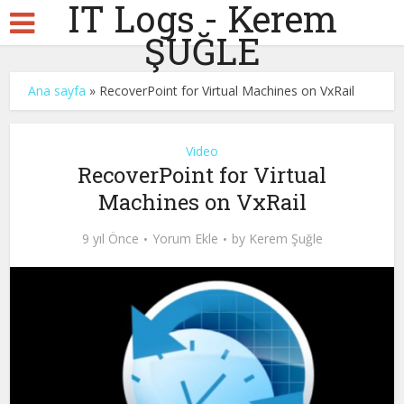
IT Logs - Kerem
ŞUĞLE
Ana sayfa
»
RecoverPoint for Virtual Machines on VxRail
Video
RecoverPoint for Virtual
Machines on VxRail
9 yıl Önce
Yorum Ekle
by
Kerem Şuğle