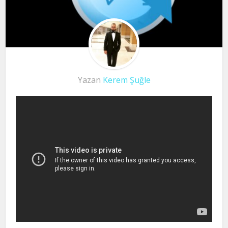
Yazan
Kerem Şuğle