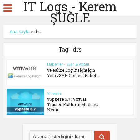
IT Logs - Kerem
ŞUĞLE
Ana sayfa
»
drs
Tag - drs
Haberler
•
vSan & VxRail
vRealize Log Insight için
Yeni vSAN Content Paketi...
Vmware
vSphere 6.7 : Virtual
Trusted Platform Modules
Nedir