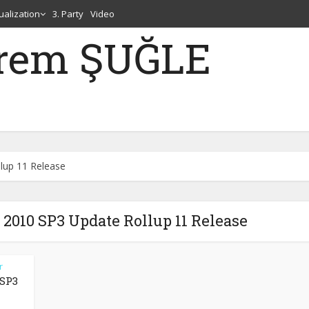
tualization
3. Party
Video
erem ŞUĞLE
lup 11 Release
2010 SP3 Update Rollup 11 Release
r
 SP3