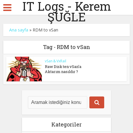
IT Logs - Kerem
ŞUĞLE
Ana sayfa
»
RDM to vSan
Tag - RDM to vSan
vSan & VxRail
Raw Disk ten vSan’a
Aktarım nasıldır ?
Kategoriler