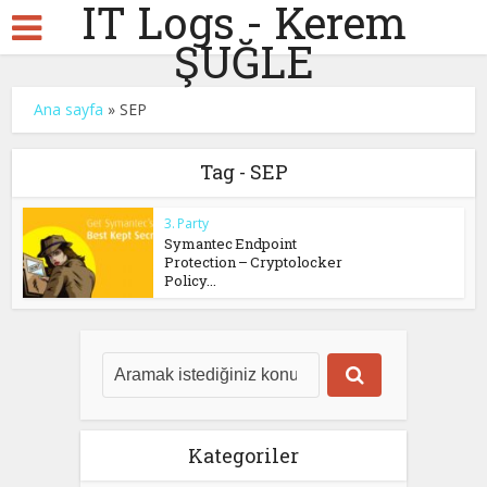
IT Logs - Kerem
ŞUĞLE
Ana sayfa
»
SEP
Tag - SEP
3. Party
Symantec Endpoint
Protection – Cryptolocker
Policy...
Kategoriler