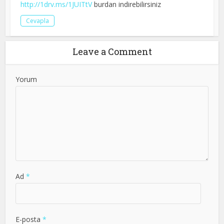
http://1drv.ms/1JUITtV
burdan indirebilirsiniz
Cevapla
Leave a Comment
Yorum
Ad
*
E-posta
*