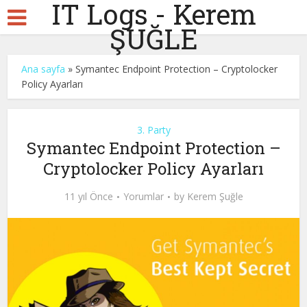
IT Logs - Kerem
ŞUĞLE
Ana sayfa
»
Symantec Endpoint Protection – Cryptolocker
Policy Ayarları
3. Party
Symantec Endpoint Protection –
Cryptolocker Policy Ayarları
11 yıl Önce
Yorumlar
by
Kerem Şuğle