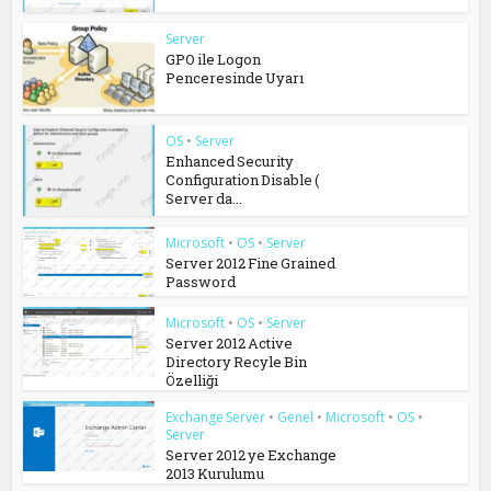
Server
GPO ile Logon
Penceresinde Uyarı
OS
•
Server
Enhanced Security
Configuration Disable (
Server da...
Microsoft
•
OS
•
Server
Server 2012 Fine Grained
Password
Microsoft
•
OS
•
Server
Server 2012 Active
Directory Recyle Bin
Özelliği
Exchange Server
•
Genel
•
Microsoft
•
OS
•
Server
Server 2012 ye Exchange
2013 Kurulumu