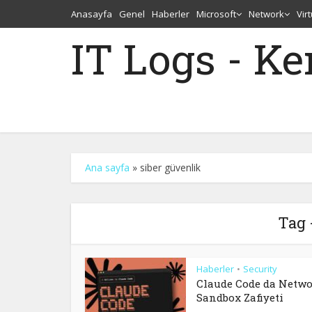
Anasayfa
Genel
Haberler
Microsoft
Network
Vir
IT Logs - K
Ana sayfa
»
siber güvenlik
Tag 
Haberler
Security
•
Claude Code da Netw
Sandbox Zafiyeti