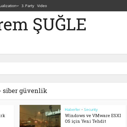
tualization
3. Party
Video
erem ŞUĞLE
- siber güvenlik
Haberler
Security
•
ork
Windows ve VMware ESXI
OS için Yeni Tehdit