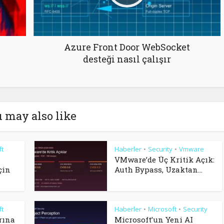
Azure Front Door WebSocket
desteği nasıl çalışır
 may also like
ft
Haberler
Security
Vmware
•
•
VMware’de Üç Kritik Açık:
çin
Auth Bypass, Uzaktan...
ft
Haberler
Microsoft
Security
•
•
rına
Microsoft’un Yeni AI