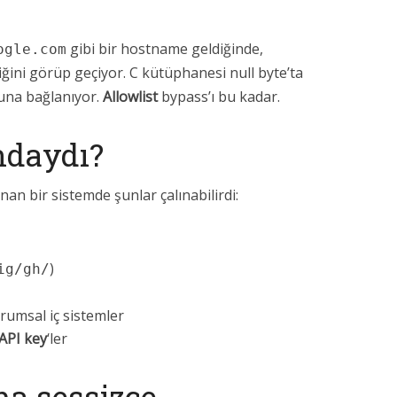
gibi bir hostname geldiğinde,
ogle.com
tiğini görüp geçiyor. C kütüphanesi null byte’ta
una bağlanıyor.
Allowlist
bypass’ı bu kadar.
ındaydı?
n bir sistemde şunlar çalınabilirdi:
)
ig/gh/
urumsal iç sistemler
API key
‘ler
ma sessizce