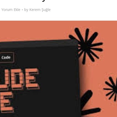
Yorum Ekle
by
Kerem Şuğle