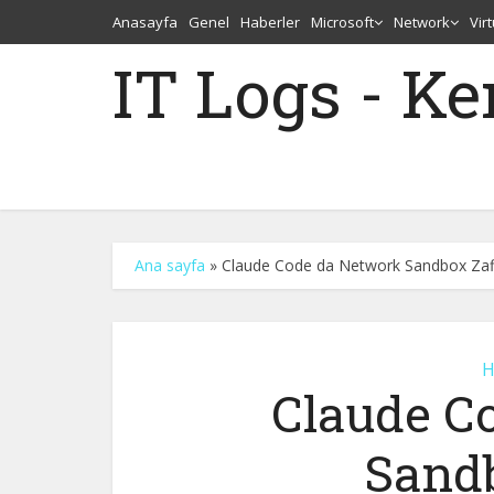
Anasayfa
Genel
Haberler
Microsoft
Network
Vir
IT Logs - K
Ana sayfa
»
Claude Code da Network Sandbox Zafi
H
Claude C
Sandb