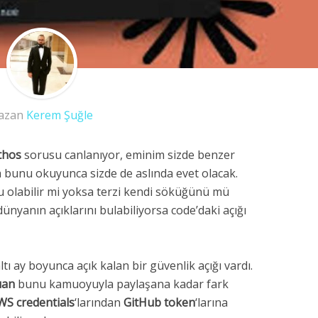
azan
Kerem Şuğle
thos
sorusu canlanıyor, eminim sizde benzer
bunu okuyunca sizde de aslında evet olacak.
u olabilir mi yoksa terzi kendi söküğünü mü
ünyanın açıklarını bulabiliyorsa code’daki açığı
ltı ay boyunca açık kalan bir güvenlik açığı vardı.
uan
bunu kamuoyuyla paylaşana kadar fark
WS credentials
‘larından
GitHub token
‘larına