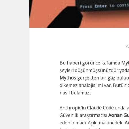
Y
Bu haberi görünce kafamda
My
şeyleri düşünmüşsünüzdür yada 
Mythos
gerçekten bir gaz bulut
dikemez analojisi mi var. Bütün d
nasıl bulamaz..
Anthropic’in
Claude Code
‘unda a
Güvenlik araştırmacısı
Aonan G
eden olmadı. Açık, makinedeki
A