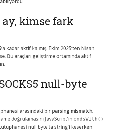
abiliyordu.
ı ay, kimse fark
9
‘a kadar aktif kalmış. Ekim 2025’ten Nisan
se. Bu araçları geliştirme ortamında aktif
un.
 SOCKS5 null-byte
tüphanesi arasındaki bir
parsing mismatch
.
tname doğrulamasını JavaScript’in
endsWith()
ütüphanesi null byte’ta string’i keserken