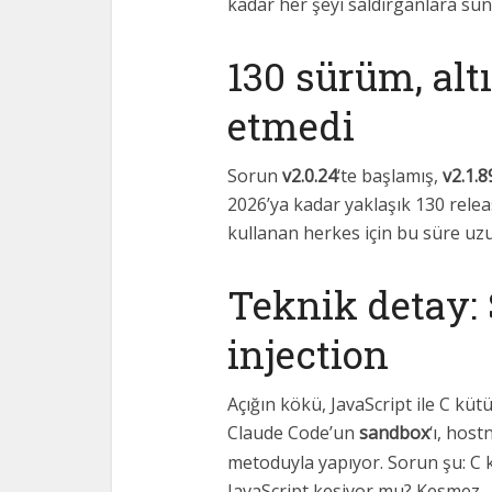
kadar her şeyi saldırganlara sun
130 sürüm, alt
etmedi
Sorun
v2.0.24
‘te başlamış,
v2.1.8
2026’ya kadar yaklaşık 130 relea
kullanan herkes için bu süre uz
Teknik detay:
injection
Açığın kökü, JavaScript ile C kü
Claude Code’un
sandbox
‘ı, hos
metoduyla yapıyor. Sorun şu: C k
JavaScript kesiyor mu? Kesmez.