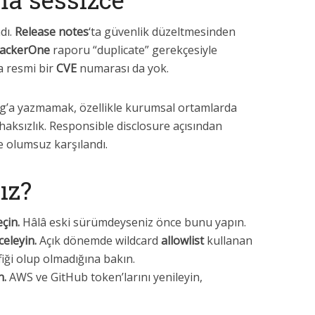
dı.
Release notes
‘ta güvenlik düzeltmesinden
ackerOne
raporu “duplicate” gerekçesiyle
la resmi bir
CVE
numarası da yok.
gelog’a yazmamak, özellikle kurumsal ortamlarda
 haksızlık. Responsible disclosure açısından
 olumsuz karşılandı.
ız?
çin.
Hâlâ eski sürümdeyseniz önce bunu yapın.
eleyin.
Açık dönemde wildcard
allowlist
kullanan
fiği olup olmadığına bakın.
n.
AWS ve GitHub token’larını yenileyin,