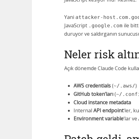
Yani
attacker-host.com.go
JavaScript
ile bit
.google.com
duruyor ve saldırganın sunucus
Neler risk alt
Açık dönemde Claude Code kullana
AWS credentials
(
)
~/.aws/
GitHub token’ları
(
~/.conf
Cloud instance metadata
Internal
API endpoint
‘ler, k
Environment variable
‘lar ve
Patch geldi, a