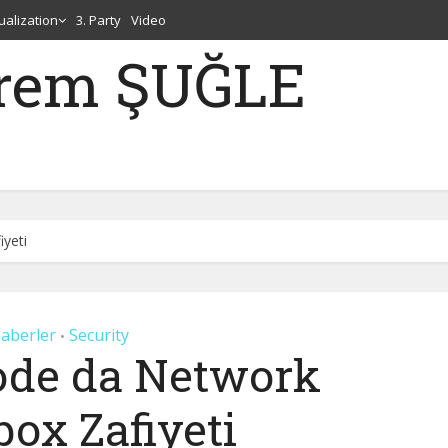
tualization
3. Party
Video
erem ŞUĞLE
yeti
aberler
Security
•
ode da Network
ox Zafiyeti