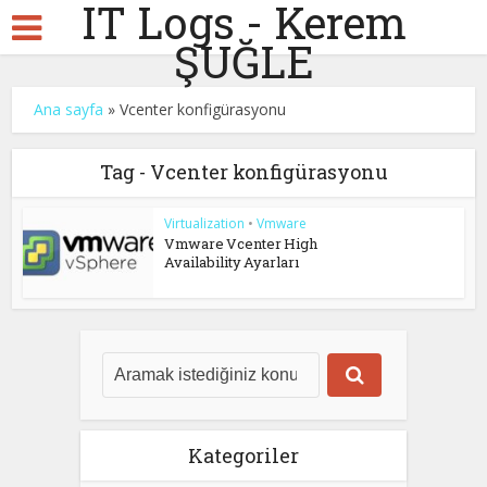
IT Logs - Kerem
ŞUĞLE
Ana sayfa
»
Vcenter konfigürasyonu
Tag - Vcenter konfigürasyonu
Virtualization
•
Vmware
Vmware Vcenter High
Availability Ayarları
Kategoriler