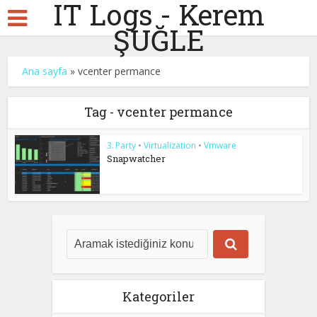
IT Logs - Kerem
ŞUĞLE
Ana sayfa
»
vcenter permance
Tag - vcenter permance
3. Party
•
Virtualization
•
Vmware
Snapwatcher
Kategoriler