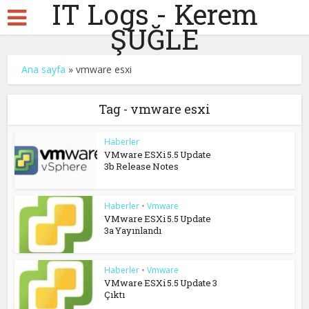
IT Logs - Kerem
ŞUĞLE
Ana sayfa
»
vmware esxi
Tag - vmware esxi
Haberler
VMware ESXi 5.5 Update
3b Release Notes
Haberler
•
Vmware
VMware ESXi 5.5 Update
3a Yayınlandı
Haberler
•
Vmware
VMware ESXi 5.5 Update 3
Çıktı