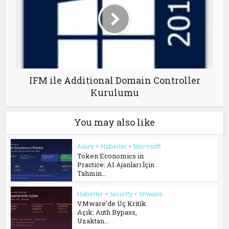
IFM ile Additional Domain Controller
Kurulumu
You may also like
Azure
•
Haberler
•
Microsoft
Token Economics in
Practice: AI Ajanları İçin
Tahmin...
Haberler
•
Security
•
Vmware
VMware’de Üç Kritik
Açık: Auth Bypass,
Uzaktan...