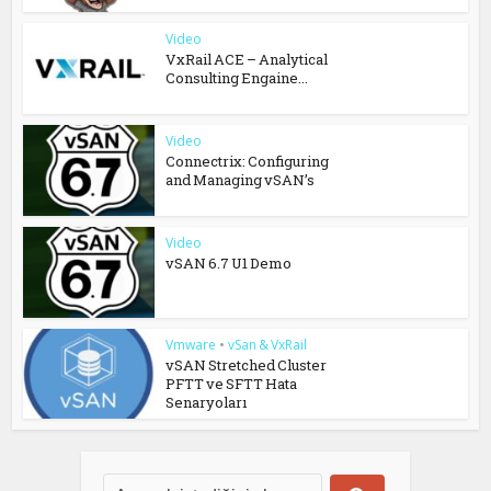
Video
VxRail ACE – Analytical
Consulting Engaine...
Video
Connectrix: Configuring
and Managing vSAN’s
Video
vSAN 6.7 U1 Demo
Vmware
•
vSan & VxRail
vSAN Stretched Cluster
PFTT ve SFTT Hata
Senaryoları