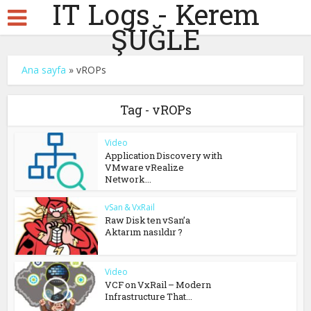
IT Logs - Kerem
ŞUĞLE
Ana sayfa
»
vROPs
Tag - vROPs
Video
Application Discovery with
VMware vRealize
Network...
vSan & VxRail
Raw Disk ten vSan’a
Aktarım nasıldır ?
Video
VCF on VxRail – Modern
Infrastructure That...