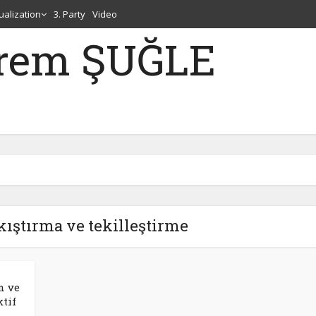
tualization
3. Party
Video
erem ŞUĞLE
kıştırma ve tekilleştirme
n ve
tif