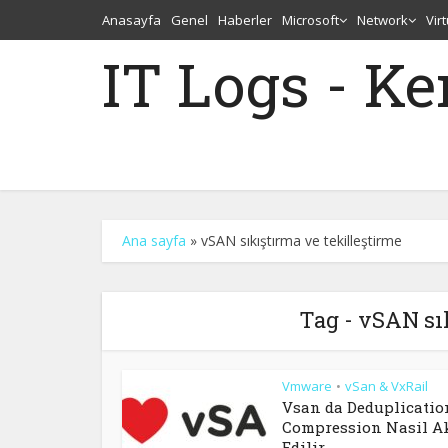
Anasayfa
Genel
Haberler
Microsoft
Network
Vir
IT Logs - K
Ana sayfa
»
vSAN sıkıştırma ve tekilleştirme
Tag - vSAN sı
Vmware
vSan & VxRail
•
Vsan da Deduplicatio
Compression Nasil Ak
Edilir