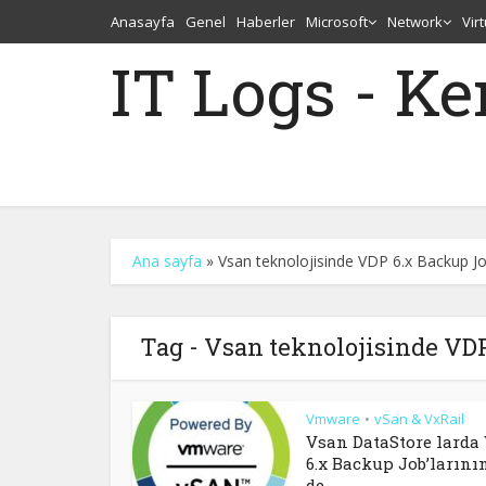
Anasayfa
Genel
Haberler
Microsoft
Network
Vir
IT Logs - K
Ana sayfa
»
Vsan teknolojisinde VDP 6.x Backup Jo
Tag - Vsan teknolojisinde VD
Vmware
vSan & VxRail
•
Vsan DataStore larda
6.x Backup Job’larını
de...