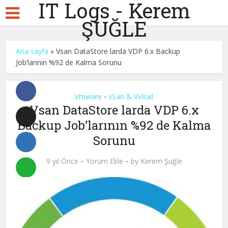
IT Logs - Kerem
ŞUĞLE
Ana sayfa
»
Vsan DataStore larda VDP 6.x Backup
Job’larının %92 de Kalma Sorunu
Vmware
vSan & VxRail
•
Vsan DataStore larda VDP 6.x
Backup Job’larının %92 de Kalma
Sorunu
9 yıl Önce
Yorum Ekle
by
Kerem Şuğle