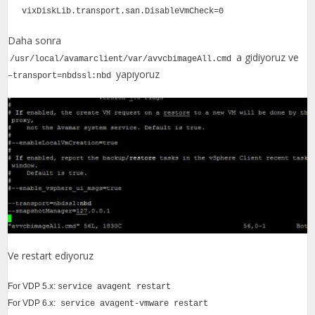
vixDiskLib.transport.san.DisableVmCheck=0
Daha sonra
a gidiyoruz ve
/usr/local/avamarclient/var/avvcbimageAll.cmd
yapıyoruz
–transport=nbdssl:nbd
Ve restart ediyoruz
For VDP 5.x:
service avagent restart
For VDP 6.x:
service avagent-vmware restart