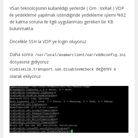
VSan teknolojisinin kullanıldığı yerlerde ( Örn : VxRail ) VDP
ile yedekleme yapılmak istendiğinde yedekleme işlemi %92
de kalma soruna ile ilgili uygulanması gereken bir KB
bulunmakta.
Öncelikle SSH la VDP ye login oluyoruz
Daha sonra
/usr/local/avamarclient/var/vddkconfig.ini
dosyasına gidiyoruz
değerini
vixDiskLib.transport.san.DisableVmCheck
0
olarak ekliyoruz