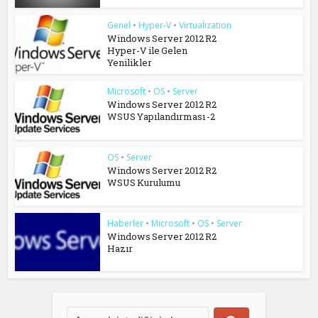
Genel
•
Hyper-V
•
Virtualization
Windows Server 2012 R2
Hyper-V ile Gelen
Yenilikler
Microsoft
•
OS
•
Server
Windows Server 2012 R2
WSUS Yapılandırması -2
OS
•
Server
Windows Server 2012 R2
WSUS Kurulumu
Haberler
•
Microsoft
•
OS
•
Server
Windows Server 2012 R2
Hazır