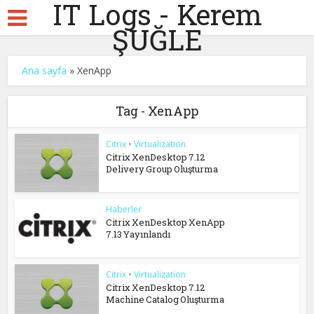
IT Logs - Kerem
ŞUĞLE
Ana sayfa
»
XenApp
Tag - XenApp
Citrix
•
Virtualization
Citrix XenDesktop 7.12
Delivery Group Oluşturma
Haberler
Citrix XenDesktop XenApp
7.13 Yayınlandı
Citrix
•
Virtualization
Citrix XenDesktop 7.12
Machine Catalog Oluşturma