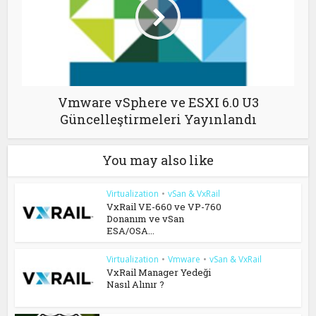
Vmware vSphere ve ESXI 6.0 U3
Güncelleştirmeleri Yayınlandı
You may also like
Virtualization
•
vSan & VxRail
VxRail VE-660 ve VP-760
Donanım ve vSan
ESA/OSA...
Virtualization
•
Vmware
•
vSan & VxRail
VxRail Manager Yedeği
Nasıl Alınır ?