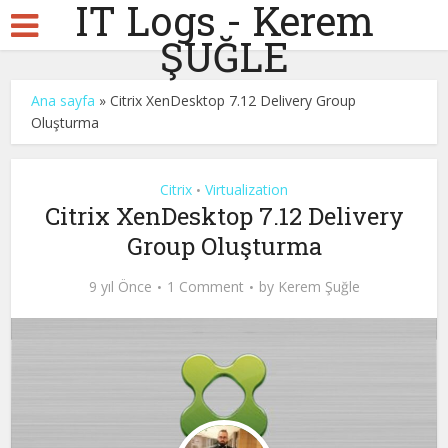
IT Logs - Kerem
ŞUĞLE
Ana sayfa
»
Citrix XenDesktop 7.12 Delivery Group
Oluşturma
Citrix
Virtualization
•
Citrix XenDesktop 7.12 Delivery
Group Oluşturma
9 yıl Önce
1 Comment
by
Kerem Şuğle