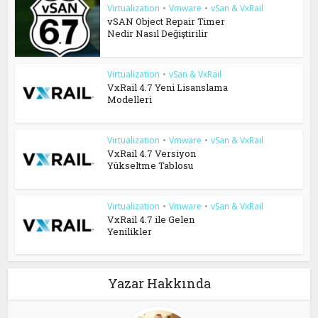
Virtualization
•
Vmware
•
vSan & VxRail
vSAN Object Repair Timer
Nedir Nasıl Değiştirilir
Virtualization
•
vSan & VxRail
VxRail 4.7 Yeni Lisanslama
Modelleri
Virtualization
•
Vmware
•
vSan & VxRail
VxRail 4.7 Versiyon
Yükseltme Tablosu
Virtualization
•
Vmware
•
vSan & VxRail
VxRail 4.7 ile Gelen
Yenilikler
Yazar Hakkında