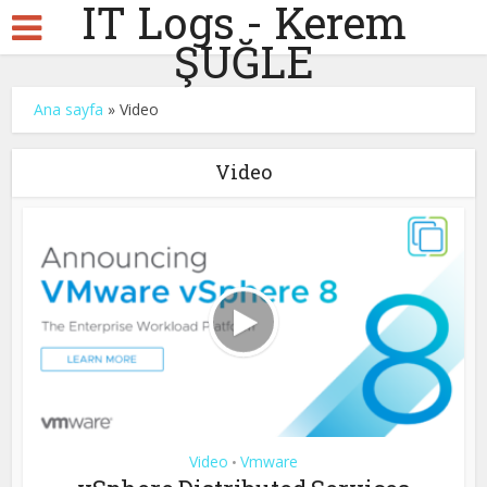
IT Logs - Kerem
ŞUĞLE
Ana sayfa
»
Video
Video
Video
Vmware
•