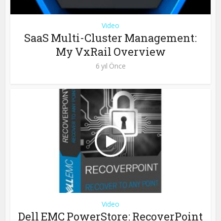
Video
SaaS Multi-Cluster Management:
My VxRail Overview
6 yıl Önce
Video
Dell EMC PowerStore: RecoverPoint