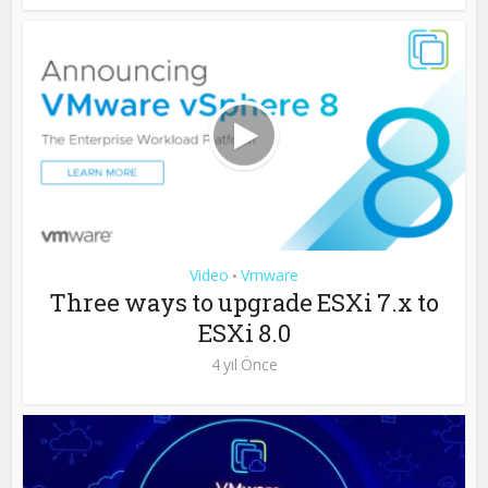
Video
Vmware
•
Three ways to upgrade ESXi 7.x to
ESXi 8.0
4 yıl Önce