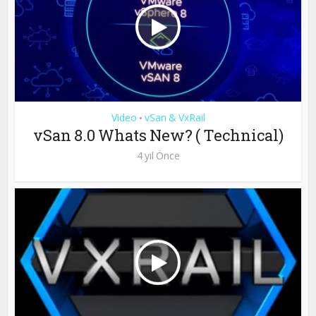
Video
vSan & VxRail
•
vSan 8.0 Whats New? ( Technical)
4 yıl Önce