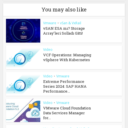
You may also like
Vmware
•
vSan & VxRail
vSAN ESA mı? Storage
Array’leri Solladı Gitti!
Video
VCF Operations: Managing
vSphere With Kubernetes
Video
•
Vmware
Extreme Performance
Series 2024: SAP HANA
Performance...
Video
•
Vmware
VMware Cloud Foundation
Data Services Manager
for...