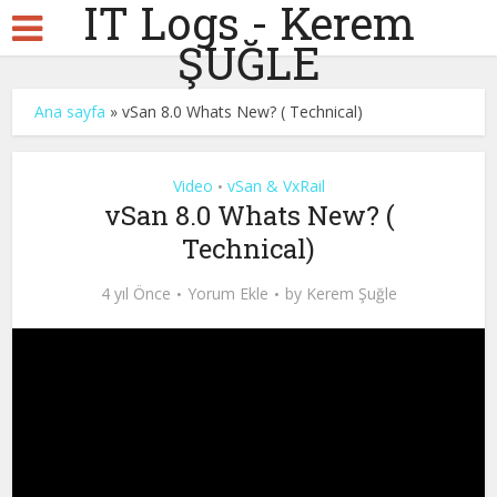
IT Logs - Kerem
ŞUĞLE
Ana sayfa
»
vSan 8.0 Whats New? ( Technical)
Video
vSan & VxRail
•
vSan 8.0 Whats New? (
Technical)
4 yıl Önce
Yorum Ekle
by
Kerem Şuğle