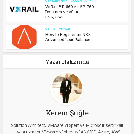
Virtualization
•
vSan & VxRail
VxRail VE-660 ve VP-760
Donanım ve vSan
ESA/OSA...
Video
•
Vmware
How to Register an NSX
Advanced Load Balancer...
Yazar Hakkında
Kerem Şuğle
Solution Architect, VMware vExpert ve Microsoft sertifikalı
altyapı uzmanı. VMware vSphere/vSAN/VCF, Azure, AWS,