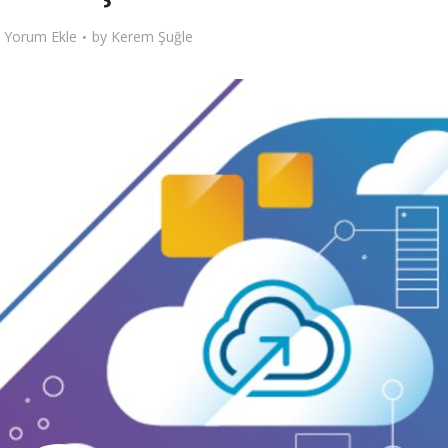
Yorum Ekle
by
Kerem Şuğle