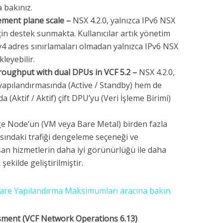
 bakınız.
ement plane scale –
NSX 4.2.0, yalnızca IPv6 NSX
çin destek sunmakta. Kullanıcılar artık yönetim
v4 adres sınırlamaları olmadan yalnızca IPv6 NSX
kleyebilir.
hroughput with dual DPUs in VCF 5.2 –
NSX 4.2.0,
 yapılandırmasında (Active / Standby) hem de
 (Aktif / Aktif) çift DPU’yu (Veri İşleme Birimi)
e Node’un (VM veya Bare Metal) birden fazla
sındaki trafiği dengeleme seçeneği ve
şan hizmetlerin daha iyi görünürlüğü ile daha
ekilde geliştirilmiştir.
re Yapılandırma Maksimumları aracına bakın.
ment (VCF Network Operations 6.13)