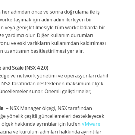
n her adımdan önce ve sonra doğrulama ile iş
tworke taşımak için adım adım ilerleyen bir
 veya genişletilmesiyle tüm workoladlarda bir
ze yardımcı olur. Diğer kullanım durumları
u ve eski varlıkların kullanımdan kaldırılması
 uzantısının basitleştirilmesi yer alır.
nd Scale (NSX 4.2.0)
Edge ve network yönetimi ve operasyonları dahil
e NSX tarafından desteklenen maksimum ölçek
üncellemeler sunar. Önemli geliştirmeler;
le –
NSX Manager ölçeği, NSX tarafından
 yönelik çeşitli güncellemeleri destekleyecek
n ölçek hakkında ayrıntılar için lütfen
VMware
acına ve kurulum adımları hakkında ayrıntılar