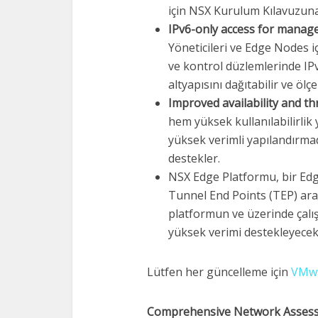
için NSX Kurulum Kılavuzuna
IPv6-only access for manag
Yöneticileri ve Edge Nodes i
ve kontrol düzlemlerinde IP
altyapısını dağıtabilir ve ölçe
Improved availability and t
hem yüksek kullanılabilirlik
yüksek verimli yapılandırmada
destekler.
NSX Edge Platformu, bir Edg
Tunnel End Points (TEP) ara
platformun ve üzerinde çalı
yüksek verimi destekleyecek ş
Lütfen her güncelleme için
VMwa
Comprehensive Network Assess