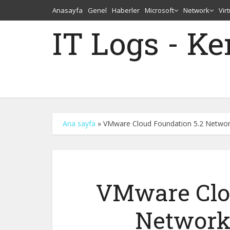
Anasayfa
Genel
Haberler
Microsoft
Network
Vir
IT Logs - K
Ana sayfa
»
VMware Cloud Foundation 5.2 Network 
VMware Clou
Network 