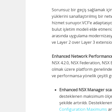
Sorunsuz bir geçiş sağlamak içi
yüklerini sanallaştırılmış bir ne
hizmet sunuyor.VCF’e adaptasyon
bulut işletim modeli elde etmeni
arasında uygulama modernizasyon
ve Layer 2 over Layer 3 extension
Enhanced Network Performance a
NSX 4.2.0, NSX Federation, NSX 
olmak üzere platform genelind
ve performansa yönelik çeşitli g
Enhanced NSX Manager sca
desteklenen maksimum ölçeğe
şekilde artırıldı. Desteklene
Configuration Maximums
ar