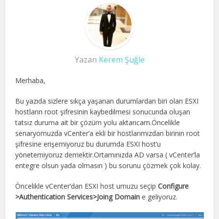
Yazan
Kerem Şuğle
Merhaba,
Bu yazıda sizlere sıkça yaşanan durumlardan biri olan ESXI
hostların root şifresinin kaybedilmesi sonucunda oluşan
tatsız duruma ait bir çözüm yolu aktarıcam.Öncelikle
senaryomuzda vCenter’a ekli bir hostlarımızdan birinin root
şifresine erişemiyoruz bu durumda ESXI host’u
yönetemiyoruz demektir.Ortamınızda AD varsa ( vCenter’la
entegre olsun yada olmasın ) bu sorunu çözmek çok kolay.
Öncelikle vCenter’dan ESXI host umuzu seçip
Configure
>Authentication Services>Joing Domain
e geliyoruz.