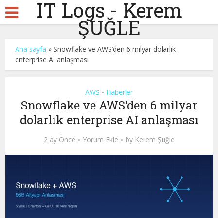
IT Logs - Kerem
ŞUĞLE
Ana sayfa
»
Snowflake ve AWS’den 6 milyar dolarlık
enterprise AI anlaşması
AWS
Haberler
•
Snowflake ve AWS’den 6 milyar
dolarlık enterprise AI anlaşması
2 ay Önce
Yorum Ekle
by
Kerem Şuğle