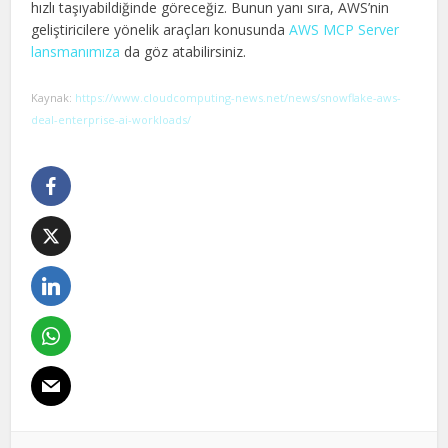
hızlı taşıyabildiğinde göreceğiz. Bunun yanı sıra, AWS’nin
geliştiricilere yönelik araçları konusunda
AWS MCP Server
lansmanımıza
da göz atabilirsiniz.
Kaynak:
https://www.cloudcomputing-news.net/news/snowflake-aws-
deal-enterprise-ai-workloads/