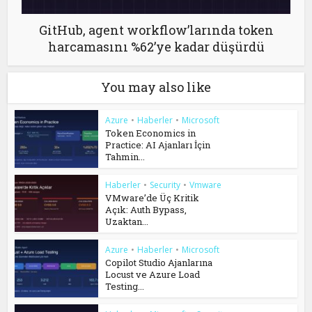
GitHub, agent workflow’larında token
harcamasını %62’ye kadar düşürdü
You may also like
Azure
•
Haberler
•
Microsoft
Token Economics in
Practice: AI Ajanları İçin
Tahmin...
Haberler
•
Security
•
Vmware
VMware’de Üç Kritik
Açık: Auth Bypass,
Uzaktan...
Azure
•
Haberler
•
Microsoft
Copilot Studio Ajanlarına
Locust ve Azure Load
Testing...