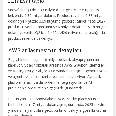
Finansal tablo
Snowflake Q1’de 1.39 milyar dolar gelir elde etti, analist
beklentisi 1.32 milyar dolardı. Product revenue 1.33 milyar
dolarla yıllık yüzde 33.9 büyüme gösterdi. Şirket fiscal 2027
product revenue tahminini 5.66 milyar dolardan 5.84 milyar
dolara yükseltti. Q2 için 1.415-1.420 milyar dolar aralığında
product revenue bekleniyor.
AWS anlaşmasının detayları
Beş yıllık bu anlaşma, 6 milyar dolarlık altyapı yatırımını
kapsıyor. Odak noktaları arasında AWS Graviton işlemciler
ve AI altyapısı yer alıyor. Öte yandan anlaşma, generative AI
ve agentic AI implementasyonlarını destekliyor. Ayrıca iki
platform arasında daha derin entegrasyonlar ve AI
projelerinin production’a geçişi de gündemde.
Bunun yanı sıra, Snowflake’in AWS Marketplace satışları
tarihsel olarak 7 milyar doları aşmış durumda. 2025 takvim
yılında 2 milyar doları geçti; bu bir önceki yıla göre iki katına
çıkmak demek.