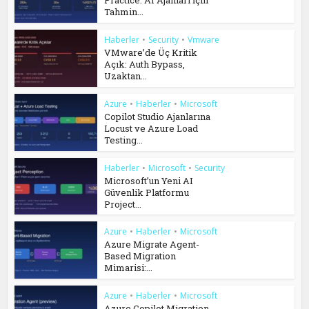
Practice: AI Ajanları İçin
Tahmin...
Haberler
•
Security
•
Vmware
VMware’de Üç Kritik
Açık: Auth Bypass,
Uzaktan...
Azure
•
Haberler
•
Microsoft
Copilot Studio Ajanlarına
Locust ve Azure Load
Testing...
Haberler
•
Microsoft
•
Security
Microsoft’un Yeni AI
Güvenlik Platformu
Project...
Azure
•
Haberler
•
Microsoft
Azure Migrate Agent-
Based Migration
Mimarisi:...
Azure
•
Haberler
•
Microsoft
Azure Copilot Migration