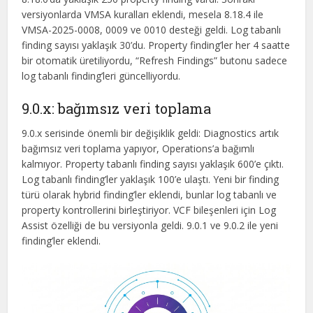
versiyonlarda VMSA kuralları eklendi, mesela 8.18.4 ile
VMSA-2025-0008, 0009 ve 0010 desteği geldi. Log tabanlı
finding sayısı yaklaşık 30’du. Property finding’ler her 4 saatte
bir otomatik üretiliyordu, “Refresh Findings” butonu sadece
log tabanlı finding’leri güncelliyordu.
9.0.x: bağımsız veri toplama
9.0.x serisinde önemli bir değişiklik geldi: Diagnostics artık
bağımsız veri toplama yapıyor, Operations’a bağımlı
kalmıyor. Property tabanlı finding sayısı yaklaşık 600’e çıktı.
Log tabanlı finding’ler yaklaşık 100’e ulaştı. Yeni bir finding
türü olarak hybrid finding’ler eklendi, bunlar log tabanlı ve
property kontrollerini birleştiriyor. VCF bileşenleri için Log
Assist özelliği de bu versiyonla geldi. 9.0.1 ve 9.0.2 ile yeni
finding’ler eklendi.