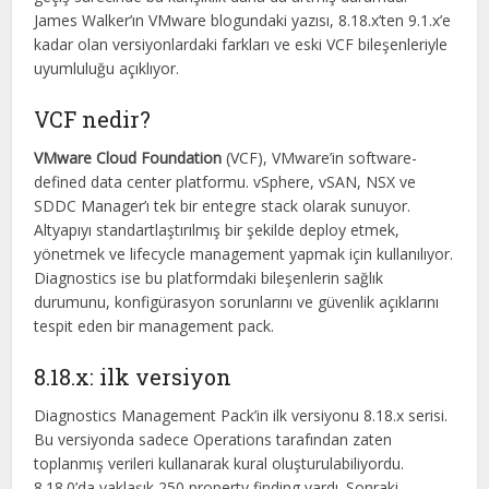
James Walker’ın VMware blogundaki yazısı, 8.18.x’ten 9.1.x’e
kadar olan versiyonlardaki farkları ve eski VCF bileşenleriyle
uyumluluğu açıklıyor.
VCF nedir?
VMware Cloud Foundation
(VCF), VMware’in software-
defined data center platformu. vSphere, vSAN, NSX ve
SDDC Manager’ı tek bir entegre stack olarak sunuyor.
Altyapıyı standartlaştırılmış bir şekilde deploy etmek,
yönetmek ve lifecycle management yapmak için kullanılıyor.
Diagnostics ise bu platformdaki bileşenlerin sağlık
durumunu, konfigürasyon sorunlarını ve güvenlik açıklarını
tespit eden bir management pack.
8.18.x: ilk versiyon
Diagnostics Management Pack’in ilk versiyonu 8.18.x serisi.
Bu versiyonda sadece Operations tarafından zaten
toplanmış verileri kullanarak kural oluşturulabiliyordu.
8.18.0’da yaklaşık 250 property finding vardı. Sonraki