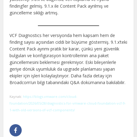
finding’ler gelmiş. 9.1.x ile Content Pack ayrılmış ve
güncelleme sıklığı artmış.
VCF Diagnostics her versiyonda hem kapsam hem de
finding sayısı açısından ciddi bir büyüme göstermiş. 9.1.x’teki
Content Pack ayrımı pratik bir karar, çünkü yeni güvenlik
bulguları ve konfigürasyon kontrollerinin ana paket
güncellemesini beklemesi gerekmiyor. Eski bileşenlerle
geriye dönük uyumluluk da upgrade planlaması yapan
ekipler için işleri kolaylaştırıyor. Daha fazla detay için
Broadcom’un bilgi tabanındaki Q&A dokümanına bakılabilir.
Kaynak:
https://blogs.vmware.com/cloud-
foundation/2026/05/28/diagnostics-for-vmware-cloud-foundation-vcf-9-
1-with-old-versions-of-vcf-components/