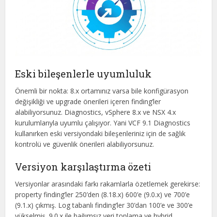
Eski bileşenlerle uyumluluk
Önemli bir nokta: 8.x ortamınız varsa bile konfigürasyon
değişikliği ve upgrade önerileri içeren finding’ler
alabiliyorsunuz. Diagnostics, vSphere 8.x ve NSX 4.x
kurulumlarıyla uyumlu çalışıyor. Yani VCF 9.1 Diagnostics
kullanırken eski versiyondaki bileşenleriniz için de sağlık
kontrolü ve güvenlik önerileri alabiliyorsunuz.
Versiyon karşılaştırma özeti
Versiyonlar arasındaki farkı rakamlarla özetlemek gerekirse:
property finding’ler 250’den (8.18.x) 600’e (9.0.x) ve 700’e
(9.1.x) çıkmış. Log tabanlı finding’ler 30’dan 100’e ve 300’e
yükselmiş. 9.0.x ile bağımsız veri toplama ve hybrid