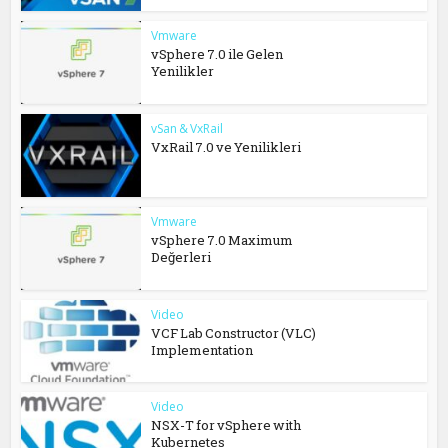
Vmware
vSphere 7.0 ile Gelen
Yenilikler
vSan & VxRail
VxRail 7.0 ve Yenilikleri
Vmware
vSphere 7.0 Maximum
Değerleri
Video
VCF Lab Constructor (VLC)
Implementation
Video
NSX-T for vSphere with
Kubernetes