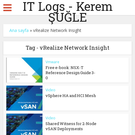
IT Logs - Kerem
ŞUĞLE
Ana sayfa
»
vRealize Network Insight
Tag - vRealize Network Insight
Vmware
Free e-book: NSX-T
Reference Design Guide 3-
0
Video
vSphere HA and HCI Mesh
Video
Shared Witness for 2-Node
vSAN Deployments