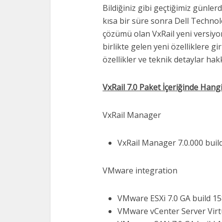
Bildiğiniz gibi geçtiğimiz günl
kısa bir süre sonra Dell Techno
çözümü olan VxRail yeni versiyonu
birlikte gelen yeni özelliklere gi
özellikler ve teknik detaylar hak
VxRail 7.0 Paket İçeriğinde Hang
VxRail Manager
VxRail Manager 7.0.000 bui
VMware integration
VMware ESXi 7.0 GA build 1
VMware vCenter Server Virtu