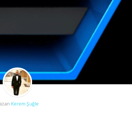
azan
Kerem Şuğle