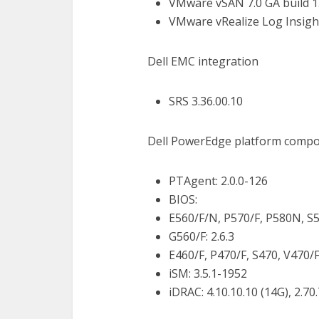
VMware vSAN 7.0 GA build 
VMware vRealize Log Insight
Dell EMC integration
SRS 3.36.00.10
Dell PowerEdge platform comp
PTAgent: 2.0.0-126
BIOS:
E560/F/N, P570/F, P580N, S57
G560/F: 2.6.3
E460/F, P470/F, S470, V470/F:
iSM: 3.5.1-1952
iDRAC: 4.10.10.10 (14G), 2.70