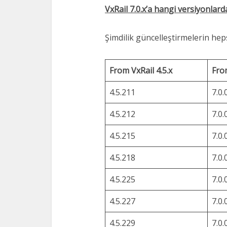
VxRail 7.0.x’a hangi versiyonlard
Şimdilik güncelleştirmelerin hep
From VxRail 4.5.x
From
4.5.211
7.0.
4.5.212
7.0.
4.5.215
7.0.
4.5.218
7.0.
4.5.225
7.0.
4.5.227
7.0.
4.5.229
7.0.