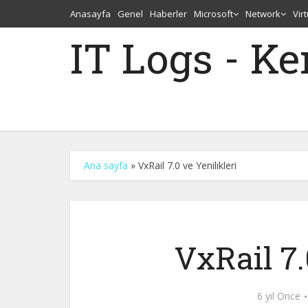
Anasayfa
Genel
Haberler
Microsoft
Network
Vir
IT Logs - K
Ana sayfa
»
VxRail 7.0 ve Yenilikleri
VxRail 7.
6 yıl Önce