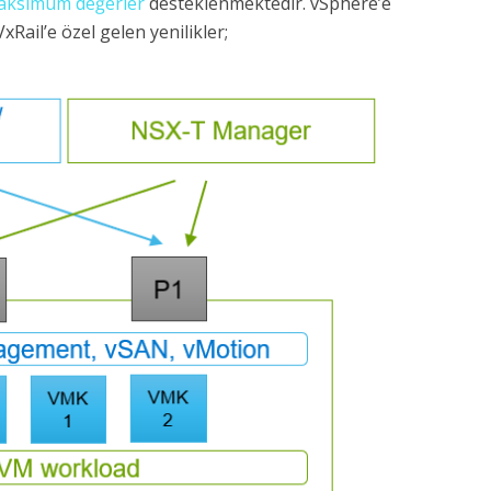
aksimum değerler
desteklenmektedir. vSphere’e
xRail’e özel gelen yenilikler;