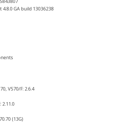
15843807
 4.8.0 GA build 13036238
onents
0, V570/F: 2.6.4
 2.11.0
.70.70 (13G)