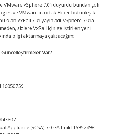
erde VMware vSphere 7.0’ı duyurdu bundan çok
logies ve VMware’in ortak Hiper bütünleşik
 olan VxRail 7.0’ı yayınladı. vSphere 7.0’la
rmeden, sizlere VxRail için geliştirilen yeni
kında bilgi aktarmaya çalışacağım;
i Güncelleştirmeler Var?
ld 16050759
5843807
al Appliance (vCSA) 7.0 GA build 15952498