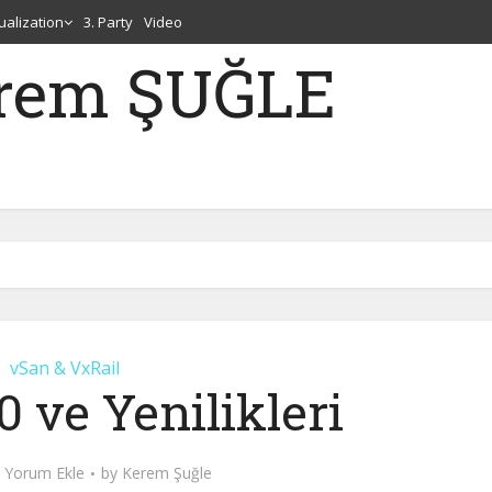
tualization
3. Party
Video
erem ŞUĞLE
vSan & VxRail
0 ve Yenilikleri
Yorum Ekle
by
Kerem Şuğle