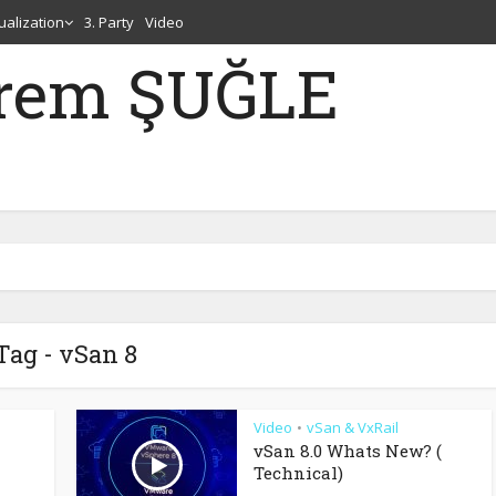
tualization
3. Party
Video
erem ŞUĞLE
Tag - vSan 8
Video
vSan & VxRail
•
vSan 8.0 Whats New? (
Technical)