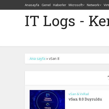
Anasayfa
Genel
Haberler
Microsoft
Network
Vir
IT Logs - K
Ana sayfa
»
vSan 8
vSan & VxRail
vSan 8.0 Duyruldu