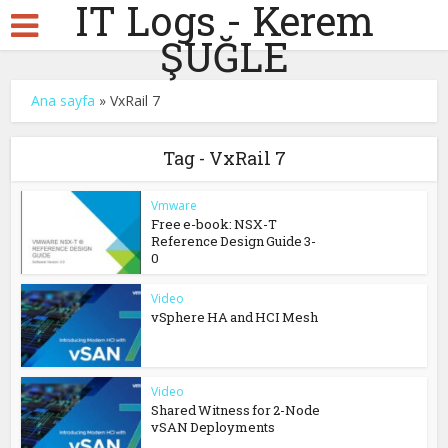
IT Logs - Kerem
ŞUĞLE
Ana sayfa
»
VxRail 7
Tag - VxRail 7
Vmware
Free e-book: NSX-T
Reference Design Guide 3-
0
Video
vSphere HA and HCI Mesh
Video
Shared Witness for 2-Node
vSAN Deployments