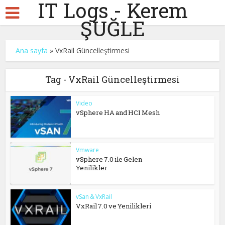
IT Logs - Kerem
ŞUĞLE
Ana sayfa
»
VxRail Güncelleştirmesi
Tag - VxRail Güncelleştirmesi
Video
vSphere HA and HCI Mesh
Vmware
vSphere 7.0 ile Gelen
Yenilikler
vSan & VxRail
VxRail 7.0 ve Yenilikleri