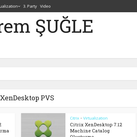
tualization
3. Party
Video
erem ŞUĞLE
 XenDesktop PVS
Citrix
Virtualization
•
2
Citrix XenDesktop 7.12
urma
Machine Catalog
Oluşturma