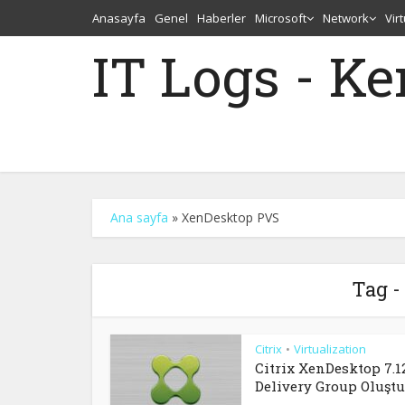
Anasayfa
Genel
Haberler
Microsoft
Network
Vir
IT Logs - K
Ana sayfa
»
XenDesktop PVS
Tag -
Citrix
Virtualization
•
Citrix XenDesktop 7.1
Delivery Group Oluşt