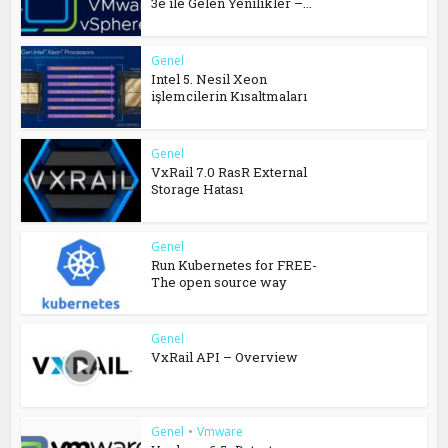
3e ile Gelen Yenilikler –...
Genel
Intel 5. Nesil Xeon
işlemcilerin Kısaltmaları
Genel
VxRail 7.0 RasR External
Storage Hatası
Genel
Run Kubernetes for FREE-
The open source way
Genel
VxRail API – Overview
Genel
•
Vmware