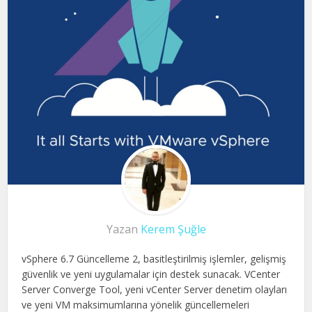
Yazan
Kerem Şuğle
vSphere 6.7 Güncelleme 2, basitleştirilmiş işlemler, gelişmiş
güvenlik ve yeni uygulamalar için destek sunacak. VCenter
Server Converge Tool, yeni vCenter Server denetim olayları
ve yeni VM maksimumlarına yönelik güncellemeleri