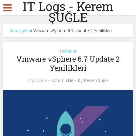
IT Logs - Kerem
ŞUĞLE
Ana sayfa
»
Vmware vSphere 6.7 Update 2 Yenilikleri
Haberler
Vmware vSphere 6.7 Update 2
Yenilikleri
7 yıl Önce
Yorum Ekle
by
Kerem Şuğle