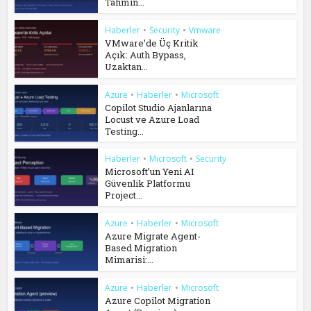
Tahmin...
Haberler
•
Security
•
Vmware
VMware’de Üç Kritik
Açık: Auth Bypass,
Uzaktan...
Azure
•
Haberler
•
Microsoft
Copilot Studio Ajanlarına
Locust ve Azure Load
Testing...
Haberler
•
Microsoft
•
Security
Microsoft’un Yeni AI
Güvenlik Platformu
Project...
Azure
•
Haberler
•
Microsoft
Azure Migrate Agent-
Based Migration
Mimarisi:...
Azure
•
Haberler
•
Microsoft
Azure Copilot Migration