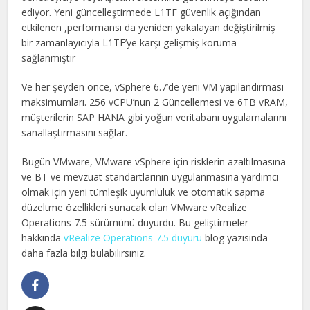
ediyor. Yeni güncelleştirmede L1TF güvenlik açığından
etkilenen ,performansı da yeniden yakalayan değiştirilmiş
bir zamanlayıcıyla L1TF’ye karşı gelişmiş koruma
sağlanmıştır
Ve her şeyden önce, vSphere 6.7’de yeni VM yapılandırması
maksimumları. 256 vCPU’nun 2 Güncellemesi ve 6TB vRAM,
müşterilerin SAP HANA gibi yoğun veritabanı uygulamalarını
sanallaştırmasını sağlar.
Bugün VMware, VMware vSphere için risklerin azaltılmasına
ve BT ve mevzuat standartlarının uygulanmasına yardımcı
olmak için yeni tümleşik uyumluluk ve otomatik sapma
düzeltme özellikleri sunacak olan VMware vRealize
Operations 7.5 sürümünü duyurdu. Bu geliştirmeler
hakkında
vRealize Operations 7.5 duyuru
blog yazısında
daha fazla bilgi bulabilirsiniz.