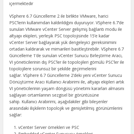
içermektedir
VSphere 6.7 Güncelleme 2 ile birlikte VMware, harici
PSC’lerin kullanımdan kaldırıldığını duyuruyor. VSphere 6.7’de
sunulan VMware vCenter Server gelişmiş bağlantı modu ile
altyapı ekipleri, yerleşik PSC topolojisinde 15’e kadar
vCenter Server bağlayarak yük dengeleyici gereksinimini
ortadan kaldırarak ve mimarileri basitleştirebilir. VSphere 6.7
Güncelleme 1’de sunulan vCenter Sunucu Birleştirme Aracı,
VI yöneticilerinin dış PSC’ler ile topolojileri gömülü PSC’ler ile
topolojilere sorunsuz bir şekilde geçirmelerini
sağlar. VSphere 6.7 Güncelleme 2’deki yeni vCenter Sunucu
Dönüştürme Aracı Kullanıcı Arabirimi ile, altyapı ekipleri artık
VI yöneticilerinin yaşam döngüsü yönetimi kararları almasını
sağlayan ortamlarının sezgisel bir görüntüsüne
sahip. Kullanıcı Arabirimi, aşağıdakiler gibi bileşenler
arasındaki ilişkilerin topolojik ve genişletilmiş görünümlerini
sağlar:
vCenter Server örnekleri ve PSC
Embedded vCenter Sunucusu örnekleri