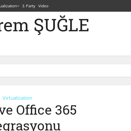
tualization
3. Party
Video
erem ŞUĞLE
Virtualization
ve Office 365
egrasyonu