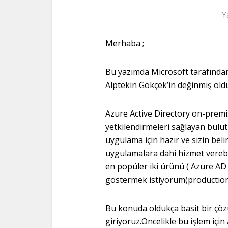
Y
Merhaba ;
Bu yazımda Microsoft tarafından
Alptekin Gökçek’in değinmiş ol
Azure Active Directory on-premis
yetkilendirmeleri sağlayan bulut t
uygulama için hazır ve sizin beli
uygulamalara dahi hizmet verebil
en popüler iki ürünü ( Azure AD & 
göstermek istiyorum
(productio
Bu konuda oldukça basit bir çö
giriyoruz.Öncelikle bu işlem içi