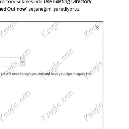
irectory Sekmesinde
Use Existing Directory
gned Out now”
seçeneğini işaretliyoruz.