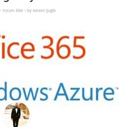
Yorum Ekle
by
Kerem Şuğle