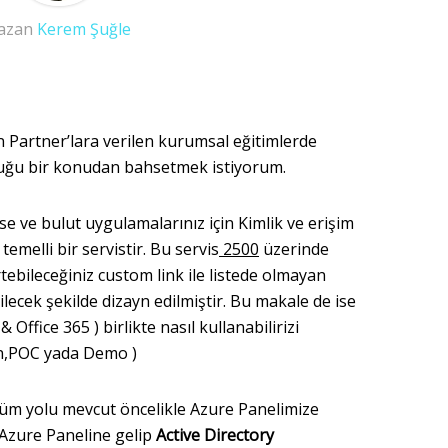
azan
Kerem Şuğle
 Partner’lara verilen kurumsal eğitimlerde
duğu bir konudan bahsetmek istiyorum.
e ve bulut uygulamalarınız için Kimlik ve erişim
emelli bir servistir. Bu servis
2500
üzerinde
rtebileceğiniz custom link ile listede olmayan
ecek şekilde dizayn edilmiştir. Bu makale de ise
Office 365 ) birlikte nasıl kullanabilirizi
n,POC yada Demo )
züm yolu mevcut öncelikle Azure Panelimize
n Azure Paneline gelip
Active Directory