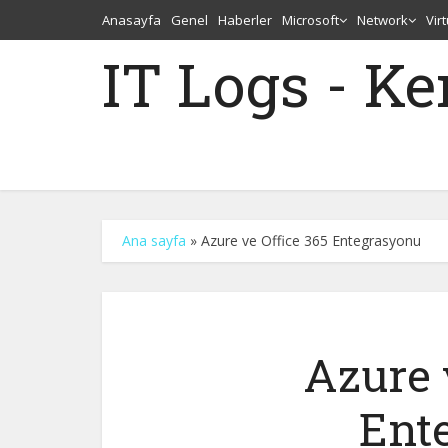
Anasayfa
Genel
Haberler
Microsoft
Network
Vir
IT Logs - K
Ana sayfa
»
Azure ve Office 365 Entegrasyonu
Azure 
Ent