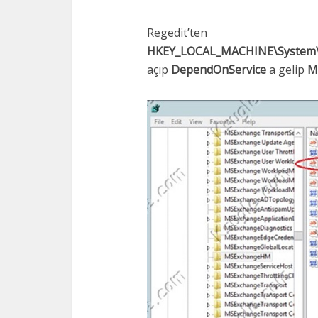
Regedit’ten
HKEY_LOCAL_MACHINE\System\C
açıp
DependOnService
a gelip
M