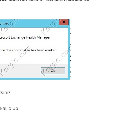
sınız.
akalı olup