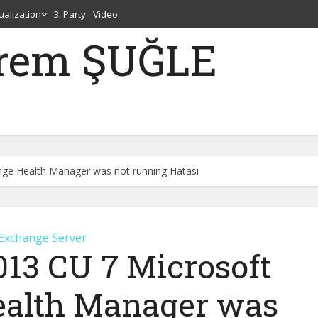
tualization
3. Party
Video
erem ŞUĞLE
ge Health Manager was not running Hatası
Exchange Server
13 CU 7 Microsoft
alth Manager was