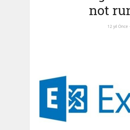
not ru
12 yıl Önce