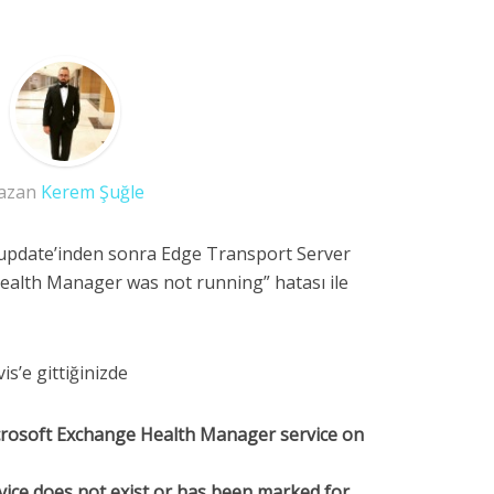
azan
Kerem Şuğle
update’inden sonra Edge Transport Server
ealth Manager was not running” hatası ile
s’e gittiğinizde
crosoft Exchange Health Manager service on
ice does not exist or has been marked for