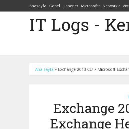
Anasayfa
Genel
Haberler
Microsoft
Network
Vir
IT Logs - K
Ana sayfa
»
Exchange 2013 CU 7 Microsoft Exchan
Exchange 20
Exchange He