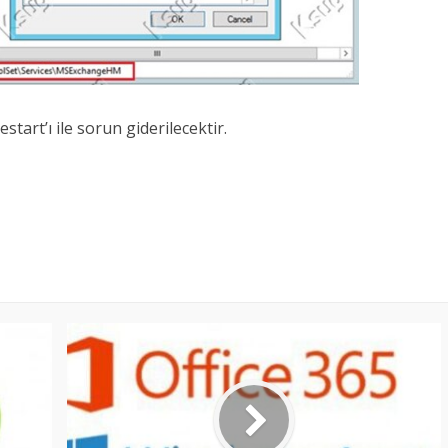
start’ı ile sorun giderilecektir.