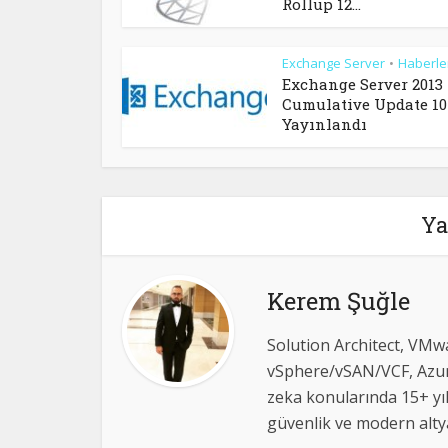
Rollup 12...
Exchange Server
Haberle
•
Exchange Server 2013
Cumulative Update 10
Yayınlandı
Ya
Kerem Şuğle
Solution Architect, VMwa
vSphere/vSAN/VCF, Azur
zeka konularında 15+ yı
güvenlik ve modern altya