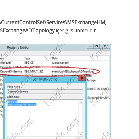
urrentControlSet\Services\MSExchangeHM
,
SExchangeADTopology
içeriği silinmelidir.