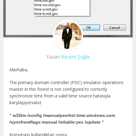
Yazan
Kerem Şuğle
Merhaba,
The primary domain controller (PDC) emulator operations
master in this forest is not configured to correctly
synchronize time from a valid time source hatasıyla
karşılaşıyorsanız
” w32tm /config /manualpeerlist:time.windows.com
/syncfromflags:manual /reliable:yes /update “
Komutunu kullandıktan sonra