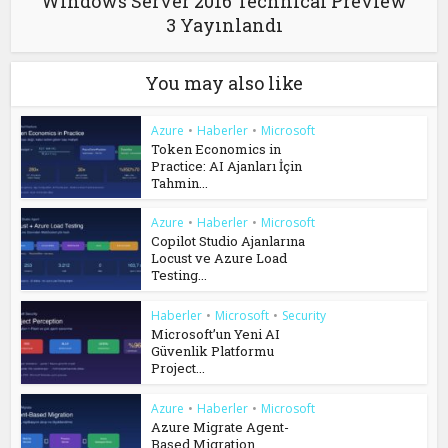
Windows Server 2016 Technical Preview
3 Yayınlandı
You may also like
Azure
•
Haberler
•
Microsoft
Token Economics in
Practice: AI Ajanları İçin
Tahmin...
Azure
•
Haberler
•
Microsoft
Copilot Studio Ajanlarına
Locust ve Azure Load
Testing...
Haberler
•
Microsoft
•
Security
Microsoft’un Yeni AI
Güvenlik Platformu
Project...
Azure
•
Haberler
•
Microsoft
Azure Migrate Agent-
Based Migration