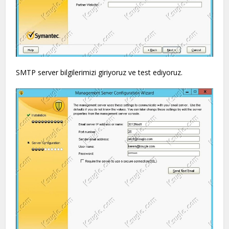
SMTP server bilgilerimizi giriyoruz ve test ediyoruz.