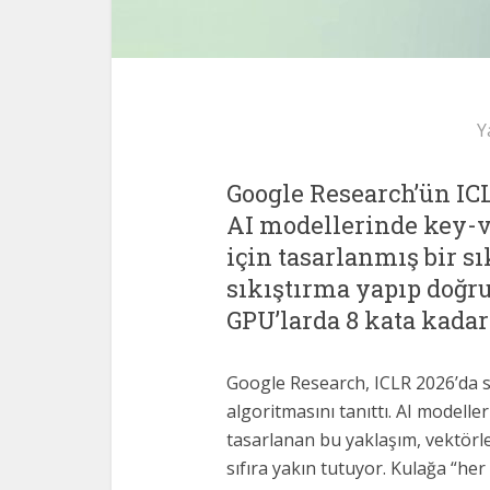
Y
Google Research’ün IC
AI modellerinde key-v
için tasarlanmış bir sı
sıkıştırma yapıp doğr
GPU’larda 8 kata kadar
Google Research, ICLR 2026’da s
algoritmasını tanıttı. AI modelle
tasarlanan bu yaklaşım, vektörle
sıfıra yakın tutuyor. Kulağa “he