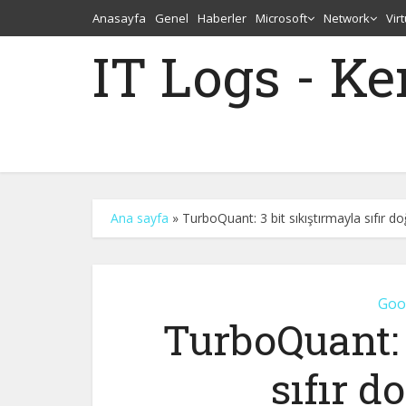
Anasayfa
Genel
Haberler
Microsoft
Network
Vir
IT Logs - K
Ana sayfa
»
TurboQuant: 3 bit sıkıştırmayla sıfır do
Goo
TurboQuant: 
sıfır d