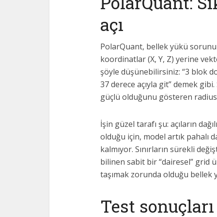
PolarQuant: Sı
açı
PolarQuant, bellek yükü sorunu
koordinatlar (X, Y, Z) yerine v
şöyle düşünebilirsiniz: “3 blok d
37 derece açıyla git” demek gibi. 
güçlü olduğunu gösteren radius 
İşin güzel tarafı şu: açıların dağ
olduğu için, model artık pahalı
kalmıyor. Sınırların sürekli değiş
bilinen sabit bir “dairesel” grid
taşımak zorunda olduğu bellek 
Test sonuçları