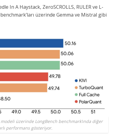
dle In A Haystack, ZeroSCROLLS, RULER ve L-
t benchmark’ları üzerinde Gemma ve Mistral gibi
t modeli üzerinde LongBench benchmark’ında diğer
arlı performans gösteriyor.