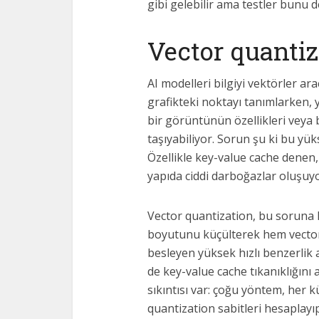
gibi gelebilir ama testler bunu d
Vector quanti
AI modelleri bilgiyi vektörler arac
grafikteki noktayı tanımlarken, 
bir görüntünün özellikleri veya b
taşıyabiliyor. Sorun şu ki bu yük
Özellikle key-value cache denen, s
yapıda ciddi darboğazlar oluşuyo
Vector quantization, bu soruna 
boyutunu küçülterek hem vector 
besleyen yüksek hızlı benzerlik 
de key-value cache tıkanıklığını
sıkıntısı var: çoğu yöntem, her k
quantization sabitleri hesaplayı