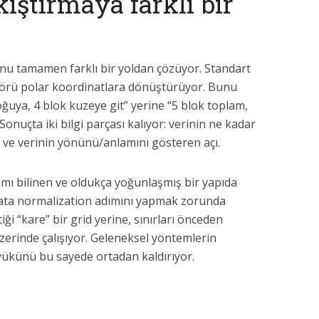
kıştırmaya farklı bir
nu tamamen farklı bir yoldan çözüyor. Standart
ektörü polar koordinatlara dönüştürüyor. Bunu
oğuya, 4 blok kuzeye git” yerine “5 blok toplam,
Sonuçta iki bilgi parçası kalıyor: verinin ne kadar
ve verinin yönünü/anlamını gösteren açı.
ılımı bilinen ve oldukça yoğunlaşmış bir yapıda
 data normalization adımını yapmak zorunda
tiği “kare” bir grid yerine, sınırları önceden
 üzerinde çalışıyor. Geleneksel yöntemlerin
yükünü bu sayede ortadan kaldırıyor.