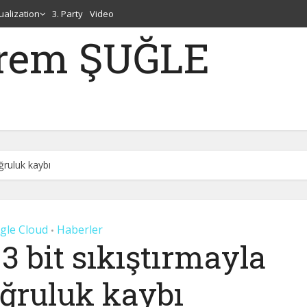
tualization
3. Party
Video
erem ŞUĞLE
ğruluk kaybı
gle Cloud
Haberler
•
3 bit sıkıştırmayla
oğruluk kaybı