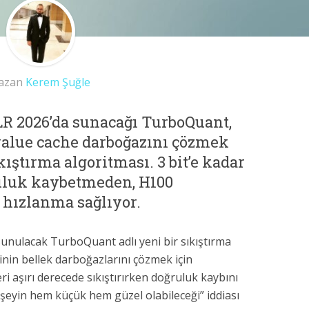
azan
Kerem Şuğle
LR 2026’da sunacağı TurboQuant,
alue cache darboğazını çözmek
kıştırma algoritması. 3 bit’e kadar
uluk kaybetmeden, H100
 hızlanma sağlıyor.
unulacak TurboQuant adlı yeni bir sıkıştırma
rinin bellek darboğazlarını çözmek için
ri aşırı derecede sıkıştırırken doğruluk kaybını
r şeyin hem küçük hem güzel olabileceği” iddiası