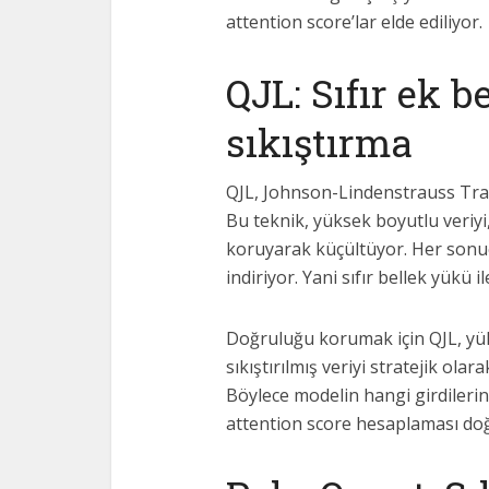
attention score’lar elde ediliyor.
QJL: Sıfır ek b
sıkıştırma
QJL, Johnson-Lindenstrauss Tran
Bu teknik, yüksek boyutlu veriyi, 
koruyarak küçültüyor. Her sonuç 
indiriyor. Yani sıfır bellek yükü i
Doğruluğu korumak için QJL, yük
sıkıştırılmış veriyi stratejik ola
Böylece modelin hangi girdileri
attention score hesaplaması doğ