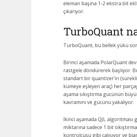
eleman başına 1-2 ekstra bit ek
çıkarıyor.
TurboQuant nas
TurboQuant, bu bellek yükü soru
Birinci aşamada PolarQuant devr
rastgele döndürerek başlıyor. Bu
standart bir quantizer’ın (sürekli
kümeye eşleyen araç) her parçaya
aşama sıkıştırma gücünün büyük
kavramını ve gücünü yakalıyor.
İkinci aşamada QJL algoritması g
miktarına sadece 1 bit sıkıştır
kontrolcüsü gibi çalışıyor ve bi