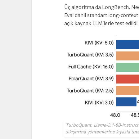
Üç algoritma da LongBench, Nee
Eval dahil standart long-contex
açık kaynak LLM’lerle test edildi.
TurboQuant, Llama-3.1-8B-Instruc
sıkıştırma yöntemlerine kıyasla tut