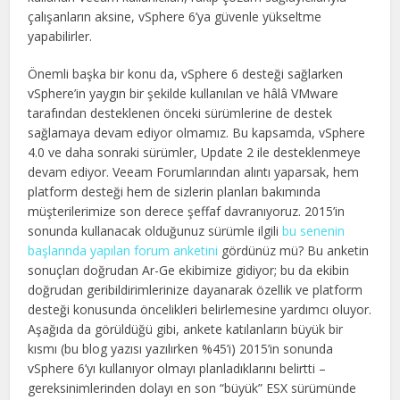
çalışanların aksine, vSphere 6’ya güvenle yükseltme
yapabilirler.
Önemli başka bir konu da, vSphere 6 desteği sağlarken
vSphere’in yaygın bir şekilde kullanılan ve hâlâ VMware
tarafından desteklenen önceki sürümlerine de destek
sağlamaya devam ediyor olmamız. Bu kapsamda, vSphere
4.0 ve daha sonraki sürümler, Update 2 ile desteklenmeye
devam ediyor. Veeam Forumlarından alıntı yaparsak, hem
platform desteği hem de sizlerin planları bakımında
müşterilerimize son derece şeffaf davranıyoruz. 2015’in
sonunda kullanacak olduğunuz sürümle ilgili
bu senenin
başlarında yapılan forum anketini
gördünüz mü? Bu anketin
sonuçları doğrudan Ar-Ge ekibimize gidiyor; bu da ekibin
doğrudan geribildirimlerinize dayanarak özellik ve platform
desteği konusunda öncelikleri belirlemesine yardımcı oluyor.
Aşağıda da görüldüğü gibi, ankete katılanların büyük bir
kısmı (bu blog yazısı yazılırken %45’i) 2015’in sonunda
vSphere 6’yı kullanıyor olmayı planladıklarını belirtti –
gereksinimlerinden dolayı en son “büyük” ESX sürümünde