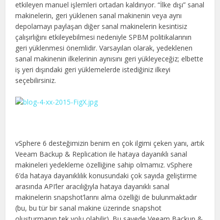
etkileyen manuel işlemleri ortadan kaldırıyor. “İlke dışı” sanal
makinelerin, geri yüklenen sanal makinenin veya aynı
depolamayı paylaşan diğer sanal makinelerin kesintisiz
çalışırlığını etkileyebilmesi nedeniyle SPBM politikalarının
geri yüklenmesi önemlidir. Varsayılan olarak, yedeklenen
sanal makinenin ilkelerinin aynısını geri yükleyeceğiz; elbette
iş yeri dışındaki geri yüklemelerde istediğiniz ilkeyi
seçebilirsiniz.
vSphere 6 desteğimizin benim en çok ilgimi çeken yanı, artık
Veeam Backup & Replication ile hataya dayanıklı sanal
makineleri yedekleme özelliğine sahip olmamız. vSphere
6’da hataya dayanıklılık konusundaki çok sayıda geliştirme
arasında API’ler aracılığıyla hataya dayanıklı sanal
makinelerin snapshot’larını alma özelliği de bulunmaktadır
(bu, bu tür bir sanal makine üzerinde snapshot
oluşturmanın tek yolu olabilir). Bu sayede Veeam Backup &