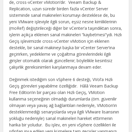
de, cross-vCenter vMotion’dır. Veeam Backup &
Replication, uzun süredir birden fazla vCenter Server
sisteminde sanal makineleri korumayı desteklese de, bu
yeni VMware işleviyle ilgili sorun, eşsiz nesne kimliklerinin
(moRef) değiştirileceği diğer bir vCenter’a taşındıktan sonra,
işlerin açıkça eklenen sanal makineleri “kaybetmesi”ydi. Hızlı
Geçiş işlevimizde cross-vCenter vMotion için eklenen
destekle, bir sanal makineyi başka bir vCenter Server’ına
geçirirken, yedekleme ve çoğaltma görevlerindeki ilgili
girişler otomatik olarak güncellenir; böylelikle kesintisiz
çalışırlık gereksinimleri karşılanmaya devam eder.
Değinmek istediğim son vSphere 6 desteği, VVol’a Hızlı
Geçiş görevleri yapabilme özelliğidir. Hâlâ Veeam Backup
Free Edition’ın bir parçası olan Hızlı Geçiş, VMotion
kullanma seçeneğinin olmadığı durumlarda (örn. güvenilir
olmayan veya yavaş ağ bağlantıları nedeniyle, VMotion’ın
desteklenmediği senaryolarda veya ilgili VMware lisansının
yokluğu nedeniyle) sanal makineleri hareket ettirmenin
harika bir yoludur. Bu işlev, en yeni vSphere özellikleri ile
sıfırdan inşa edilen yeni kümelere tam geçişler yapmanızı