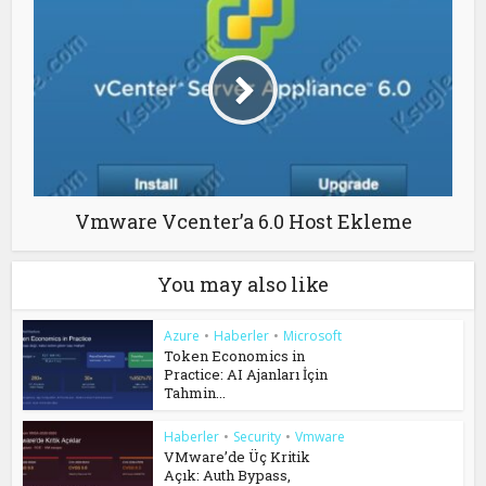
Vmware Vcenter’a 6.0 Host Ekleme
You may also like
Azure
•
Haberler
•
Microsoft
Token Economics in
Practice: AI Ajanları İçin
Tahmin...
Haberler
•
Security
•
Vmware
VMware’de Üç Kritik
Açık: Auth Bypass,