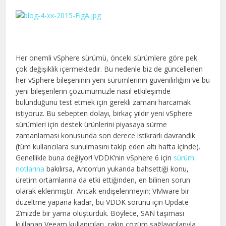
Her önemli vSphere sürümü, önceki sürümlere göre pek
çok değişiklik içermektedir. Bu nedenle biz de güncellenen
her vSphere bileşeninin yeni sürümlerinin güvenilirliğini ve bu
yeni bileşenlerin çözümümüzle nasıl etkileşimde
bulunduğunu test etmek için gerekli zamanı harcamak
istiyoruz. Bu sebepten dolayı, birkaç yıldır yeni vSphere
sürümleri için destek ürünlerini piyasaya sürme
zamanlaması konusunda son derece istikrarlı davrandık
(tüm kullancılara sunulmasını takip eden altı hafta içinde).
Genellikle buna değiyor! VDDK’nin vSphere 6 için
sürüm
notlarına
bakılırsa, Anton’un yukarıda bahsettiği konu,
üretim ortamlarına da etki ettiğinden, en bilinen sorun
olarak eklenmiştir. Ancak endişelenmeyin; VMware bir
düzeltme yapana kadar, bu VDDK sorunu için Update
2’mizde bir yama oluşturduk. Böylece, SAN taşıması
kullanan Veeam kullanıcıları, rakip çözüm sağlayıcılarıyla