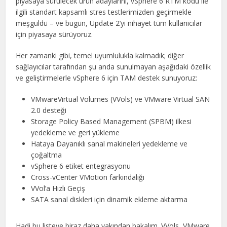
piyasaya sürülecek ürün adaylarını, vSphere 6 RTM kodu ile
ilgili standart kapsamlı stres testlerimizden geçirmekle
meşguldü – ve bugün, Update 2’yi nihayet tüm kullanıcılar
için piyasaya sürüyoruz.
Her zamanki gibi, temel uyumlulukla kalmadık; diğer
sağlayıcılar tarafından şu anda sunulmayan aşağıdaki özellik
ve geliştirmelerle vSphere 6 için TAM destek sunuyoruz:
VMwareVirtual Volumes (VVols) ve VMware Virtual SAN
2.0 desteği
Storage Policy Based Management (SPBM) ilkesi
yedekleme ve geri yükleme
Hataya Dayanıklı sanal makineleri yedekleme ve
çoğaltma
vSphere 6 etiket entegrasyonu
Cross-vCenter VMotion farkındalığı
VVol’a Hızlı Geçiş
SATA sanal diskleri için dinamik ekleme aktarma
Hadi bu listeye biraz daha yakından bakalım. VVols, VMware