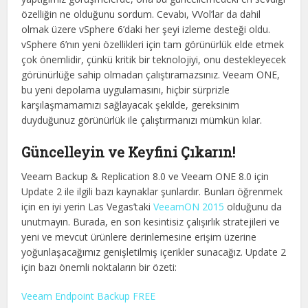
özelliğin ne olduğunu sordum. Cevabı, VVol’lar da dahil
olmak üzere vSphere 6’daki her şeyi izleme desteği oldu.
vSphere 6’nın yeni özellikleri için tam görünürlük elde etmek
çok önemlidir, çünkü kritik bir teknolojiyi, onu destekleyecek
görünürlüğe sahip olmadan çalıştıramazsınız. Veeam ONE,
bu yeni depolama uygulamasını, hiçbir sürprizle
karşılaşmamamızı sağlayacak şekilde, gereksinim
duyduğunuz görünürlük ile çalıştırmanızı mümkün kılar.
Güncelleyin ve Keyfini Çıkarın!
Veeam Backup & Replication 8.0 ve Veeam ONE 8.0 için
Update 2 ile ilgili bazı kaynaklar şunlardır. Bunları öğrenmek
için en iyi yerin Las Vegas’taki
VeeamON 2015
olduğunu da
unutmayın. Burada, en son kesintisiz çalışırlık stratejileri ve
yeni ve mevcut ürünlere derinlemesine erişim üzerine
yoğunlaşacağımız genişletilmiş içerikler sunacağız. Update 2
için bazı önemli noktaların bir özeti:
Veeam Endpoint Backup FREE