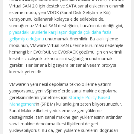
Virtual SAN 2.0 için destek ve SATA sanal disklerinin dinamik
ekleme modu, yeni VDDK (Sanal Disk Geliştirme Kiti)
versiyonunu kullanarak kolayca elde edilebilse de,
sunduğumuz Virtual SAN desteğinin, Luca’nın da dediği gibi,
piyasadaki ürünlerle karşılaştırıldığında çok daha fazla
gelişmiş olduğunu
unutmamak önemlidir. Bu akıllı işleme
modunun, VMware Virtual SAN üzerine kurulması nedeniyle
herhangi bir EVO:RAIL ve EVO:RACK çözümü için en verimli
kesintisiz çalışırlık teknolojisini sağladığını unutmamak
gerekir. Her bir ana bilgisayara bir sanal Veeam proxy’si
kurmak yeterlidir.
VMware’in yeni nesil depolama teknolojilerine yatırım
yapıyorsanız, yeni vSphere’lerde sanal makine depolama
gereksinimlerini yönetmek için
Storage-Policy Based
Management
‘in (SPBM) kullanıldığını zaten biliyorsunuzdur.
Sanal Makine ilkeleri yedekleme ve geri yükleme
desteğimizle, tam sanal makine geri yüklemesinin ardından
sanal makine depolama ilkesi ilişkilerini de geri
yükleyebiliyoruz. Bu da, geri yükleme sürelerini doğrudan