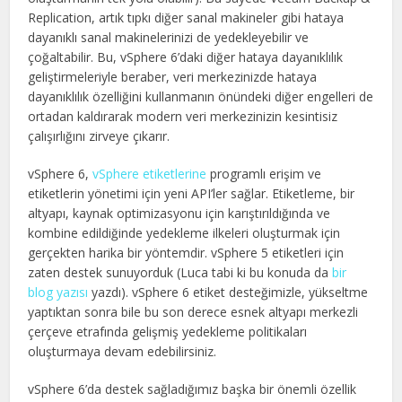
Replication, artık tıpkı diğer sanal makineler gibi hataya
dayanıklı sanal makinelerinizi de yedekleyebilir ve
çoğaltabilir. Bu, vSphere 6’daki diğer hataya dayanıklılık
geliştirmeleriyle beraber, veri merkezinizde hataya
dayanıklılık özelliğini kullanmanın önündeki diğer engelleri de
ortadan kaldırarak modern veri merkezinizin kesintisiz
çalışırlığını zirveye çıkarır.
vSphere 6,
vSphere etiketlerine
programlı erişim ve
etiketlerin yönetimi için yeni API’ler sağlar. Etiketleme, bir
altyapı, kaynak optimizasyonu için karıştırıldığında ve
kombine edildiğinde yedekleme ilkeleri oluşturmak için
gerçekten harika bir yöntemdir. vSphere 5 etiketleri için
zaten destek sunuyorduk (Luca tabi ki bu konuda da
bir
blog yazısı
yazdı). vSphere 6 etiket desteğimizle, yükseltme
yaptıktan sonra bile bu son derece esnek altyapı merkezli
çerçeve etrafında gelişmiş yedekleme politikaları
oluşturmaya devam edebilirsiniz.
vSphere 6’da destek sağladığımız başka bir önemli özellik