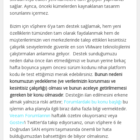
sağlar. Ayrıca, önceki kümelerden kaynaklanan tasarım
sorunlarını içermez.
Bizim için vSphere 6’ya tam destek sağlamak, hem yeni
özelliklerin tümünden tam olarak faydalanmak hem de
müşterilerimizin veri merkezlerinde talep ettikleri kesintisiz
çalışırlık seviyelerinde güvenle en son VMware teknolojilerini
çalıştırmaları anlamına geliyor. Destek sunduğumuzu
neden daha önce ilan etmediğimizi ve bunun yerine birkaç
hafta boyunca yayım öncesi sürüm kodunu nihai platform
kodu ile test ettiğimizi merak edebilirsiniz.
Bunun nedeni
konumuzun yedekleme (ve verilerinizin korunması ve
kesintisiz çalışırlığı) olması ve bunun aceleye getirilmemesi
gereken bir konu olmasıdır
. Desteğin ilan edilmesini erkene
almak yalnızca riski arttırır;
Forumlardaki bu konu başlığı
bu
işlemin arka planıyla ilgili biraz daha fazla bilgi vermektedir.
Veeam Forumlarının
haftalık özetini okuyorsanız veya
Gostev
‘i Twitter’da takip ediyorsanız, onun vSphere 6 ile
Doğrudan SAN erişimi taşımasında önemli bir hata
bulduğumuzdan bahsettiğini de biliyor olmalısınız.