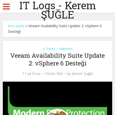
IT Logs - Kerem
ŞUĞLE
Ana sayfa
»
Veeam Availability Suite Update 2: vSphere 6
Desteği
3. Party
Haberler
•
Veeam Availability Suite Update
2: vSphere 6 Desteği
11 yıl Önce
Yorum Ekle
by
Kerem Şuğle