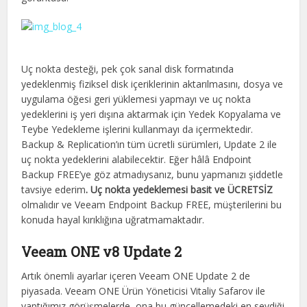
Uç nokta desteği, pek çok sanal disk formatında
yedeklenmiş fiziksel disk içeriklerinin aktarılmasını, dosya ve
uygulama öğesi geri yüklemesi yapmayı ve uç nokta
yedeklerini iş yeri dışına aktarmak için Yedek Kopyalama ve
Teybe Yedekleme işlerini kullanmayı da içermektedir.
Backup & Replication’ın tüm ücretli sürümleri, Update 2 ile
uç nokta yedeklerini alabilecektir. Eğer hâlâ Endpoint
Backup FREE’ye göz atmadıysanız, bunu yapmanızı şiddetle
tavsiye ederim
. Uç nokta yedeklemesi basit ve ÜCRETSİZ
olmalıdır ve Veeam Endpoint Backup FREE, müşterilerini bu
konuda hayal kırıklığına uğratmamaktadır.
Veeam ONE v8 Update 2
Artık önemli ayarlar içeren Veeam ONE Update 2 de
piyasada. Veeam ONE Ürün Yöneticisi Vitaliy Safarov ile
yaptığımız görüşmelerde, ona bu güncellemedeki en sevdiği