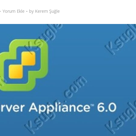
Yorum Ekle
by
Kerem Şuğle