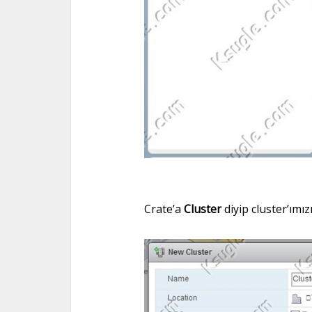
Crate’a
Cluster
diyip cluster’ımı