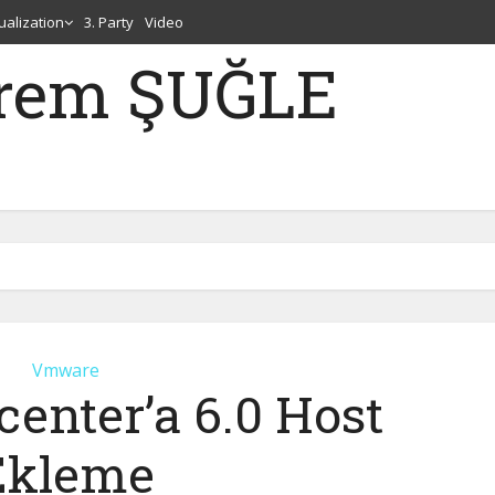
tualization
3. Party
Video
erem ŞUĞLE
Vmware
enter’a 6.0 Host
Ekleme