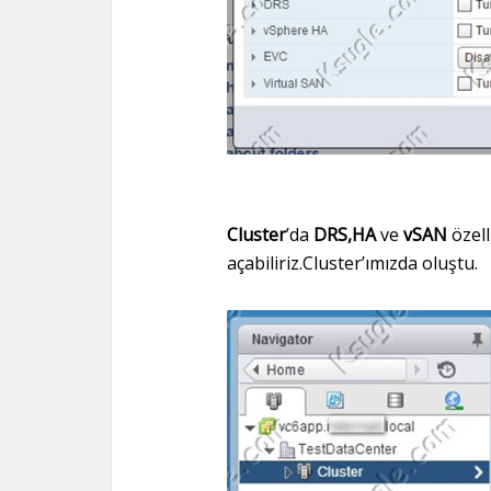
Cluster
’da
DRS,HA
ve
vSAN
özell
açabiliriz.Cluster’ımızda oluştu.