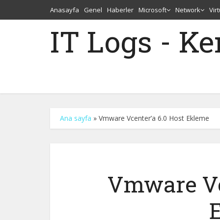
Anasayfa
Genel
Haberler
Microsoft
Network
Vir
IT Logs - K
Ana sayfa
»
Vmware Vcenter’a 6.0 Host Ekleme
Vmware Vc